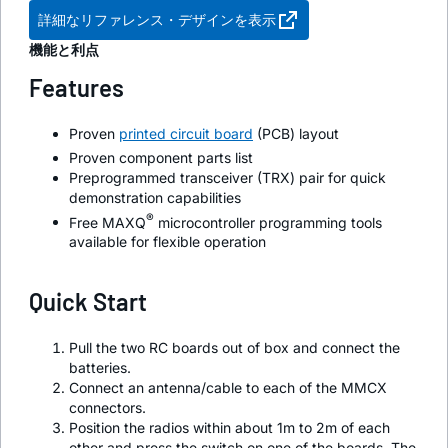
詳細なリファレンス・デザインを表示
機能と利点
Features
Proven
printed circuit board
(PCB) layout
Proven component parts list
Preprogrammed transceiver (TRX) pair for quick
demonstration capabilities
®
Free MAXQ
microcontroller programming tools
available for flexible operation
Quick Start
Pull the two RC boards out of box and connect the
batteries.
Connect an antenna/cable to each of the MMCX
connectors.
Position the radios within about 1m to 2m of each
other and press the switch on one of the boards. The