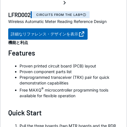
LFRD002
CIRCUITS FROM THE LAB®
Wireless Automatic Meter Reading Reference Design
詳細なリファレンス・デザインを表示
機能と利点
Features
Proven printed circuit board (PCB) layout
Proven component parts list
Preprogrammed transceiver (TRX) pair for quick
demonstration capabilities
®
Free MAXQ
microcontroller programming tools
available for flexible operation
Quick Start
Pull the three boards (two MTR boards and the RDR