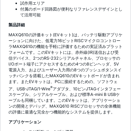
試作用エリア
付属のボード回路図が便利なリファレンスデザインとし
て活用可能
製品詳細
MAXQ610の評価キット(EVキット)は、バッテリ駆動アプリケ
ーションに向けた、低電力16ビットRISCマイクロコントロー
ラMAXQ610の機能を手軽に評価するための実証済みプラット
フォームです。このEVキットには、赤外線(IR)送信および受
信デバイス、2つのRS-232シリアルチャネル、プロセッサの
I/Oポート端子にアクセスするための4つの8ピンヘッダ、5V
電源入力、およびユーザー入力用の8つのプッシュボタンスイ
ッチバンクを搭載したMAXQ610のEVキットボードが含まれ
ます。またEVキットは、PCに接続するための、ソフトウェ
®
ア、USB-JTAG/1-Wire
アダプタ、10ピンJTAGインタフェー
スケーブル、シリアルケーブル、および標準A-mini B USBケ
ーブルも同梱しています。このEVキットは、アプリケーショ
ンの開発とデバッグ、MAXQ610 RISCプロセッサの全体機能
の評価に最適な完全かつ機能的なシステムを提供します。
アプリケーション