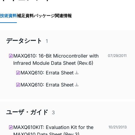
技術資料
補足資料
パッケージ関連情報
データシート
1
MAXQ610: 16-Bit Microcontroller with
07/29/2011
Infrared Module Data Sheet (Rev.6)
MAXQ610: Errata Sheet
MAXQ610: Errata Sheet
ユーザ・ガイド
3
MAXQ610KIT: Evaluation Kit for the
10/21/2013
MAXQ610 Data Sheet (Rev.3)