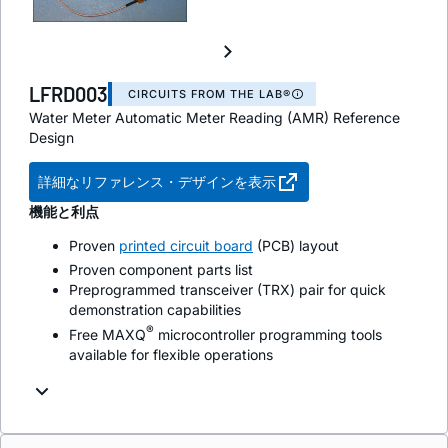
LFRD003
CIRCUITS FROM THE LAB®
Water Meter Automatic Meter Reading (AMR) Reference
Design
詳細なリファレンス・デザインを表示
機能と利点
Proven
printed circuit board
(PCB) layout
Proven component parts list
Preprogrammed transceiver (TRX) pair for quick
demonstration capabilities
®
Free MAXQ
microcontroller programming tools
available for flexible operations