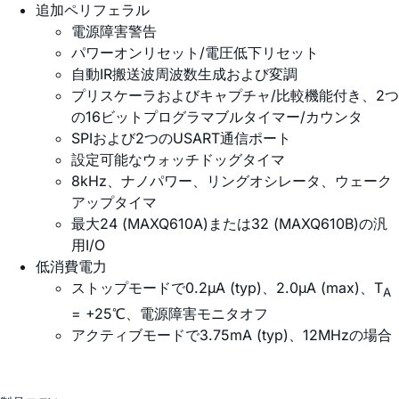
追加ペリフェラル
電源障害警告
パワーオンリセット/電圧低下リセット
自動IR搬送波周波数生成および変調
プリスケーラおよびキャプチャ/比較機能付き、2つ
の16ビットプログラマブルタイマー/カウンタ
SPIおよび2つのUSART通信ポート
設定可能なウォッチドッグタイマ
8kHz、ナノパワー、リングオシレータ、ウェーク
アップタイマ
最大24 (MAXQ610A)または32 (MAXQ610B)の汎
用I/O
低消費電力
ストップモードで0.2µA (typ)、2.0µA (max)、T
A
= +25℃、電源障害モニタオフ
アクティブモードで3.75mA (typ)、12MHzの場合