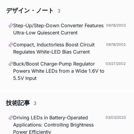
デザイン・ノート
3
Step-Up/Step-Down Converter Features
09/18/2003
Ultra-Low Quiescent Current
Compact, Inductorless Boost Circuit
09/18/2002
Regulates White-LED Bias Current
Buck/Boost Charge-Pump Regulator
03/27/2002
Powers White LEDs from a Wide 1.6V to
5.5V Input
技術記事
3
Driving LEDs in Battery-Operated
03/03/2023
Applications: Controlling Brightness
Power Efficiently