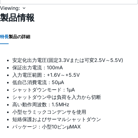
Viewing:
製品情報
特長
製品の詳細
安定化出力電圧(固定3.3Vまたは可変2.5V～5.5V)
保証出力電流：100mA
入力電圧範囲：+1.6V～+5.5V
低自己消費電流：50µA
シャットダウンモード：1µA
シャットダウン中は負荷を入力から切断
高い動作周波数：1.5MHz
小型セラミックコンデンサを使用
短絡保護およびサーマルシャットダウン
パッケージ：小型10ピンµMAX