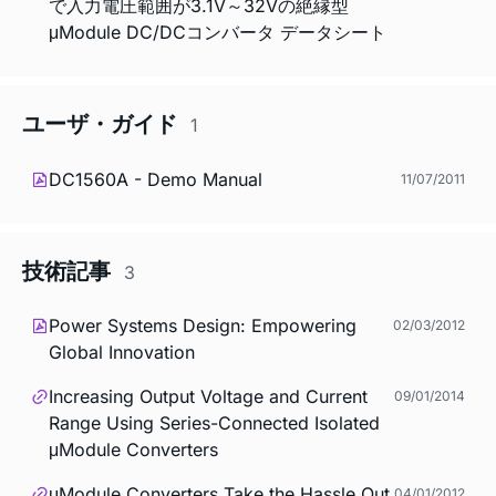
で入力電圧範囲が3.1V～32Vの絶縁型
μModule DC/DCコンバータ データシート
ユーザ・ガイド
1
DC1560A - Demo Manual
11/07/2011
技術記事
3
Power Systems Design: Empowering
02/03/2012
Global Innovation
Increasing Output Voltage and Current
09/01/2014
Range Using Series-Connected Isolated
μModule Converters
μModule Converters Take the Hassle Out
04/01/2012