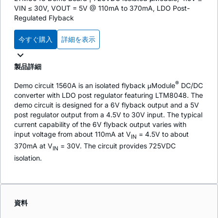
VIN ≤ 30V, VOUT = 5V @ 110mA to 370mA, LDO Post-
Regulated Flyback
今すぐ購入
詳細を表示
製品詳細
®
Demo circuit 1560A is an isolated flyback μModule
DC/DC
converter with LDO post regulator featuring LTM8048. The
demo circuit is designed for a 6V flyback output and a 5V
post regulator output from a 4.5V to 30V input. The typical
current capability of the 6V flyback output varies with
input voltage from about 110mA at V
= 4.5V to about
IN
370mA at V
= 30V. The circuit provides 725VDC
IN
isolation.
資料