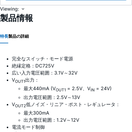
Viewing:
製品情報
特長
製品の詳細
完全なスイッチ・モード電源
絶縁定格：DC725V
広い入力電圧範囲：3.1V～32V
V
出力：
OUT1
最大440mA (V
= 2.5V、V
= 24V)
OUT1
IN
出力電圧範囲：2.5V～13V
V
低ノイズ・リニア・ポスト・レギュレータ：
OUT2
最大300mA
出力電圧範囲：1.2V～12V
電流モード制御