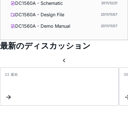
DC1560A - Schematic
2011/12/21
DC1560A - Design File
2011/11/07
DC1560A - Demo Manual
2011/11/07
最新のディスカッション
22 週前
3
Vbias
volta
&
SS
pin