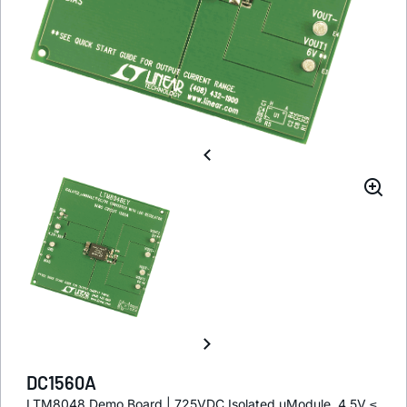
DC1560A
LTM8048 Demo Board | 725VDC Isolated µModule, 4.5V ≤