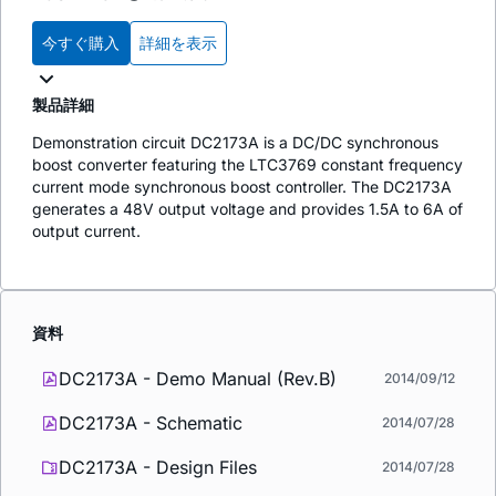
今すぐ購入
詳細を表示
製品詳細
Demonstration circuit DC2173A is a DC/DC synchronous
boost converter featuring the LTC3769 constant frequency
current mode synchronous boost controller. The DC2173A
generates a 48V output voltage and provides 1.5A to 6A of
output current.
資料
DC2173A - Demo Manual (Rev.B)
2014/09/12
DC2173A - Schematic
2014/07/28
DC2173A - Design Files
2014/07/28