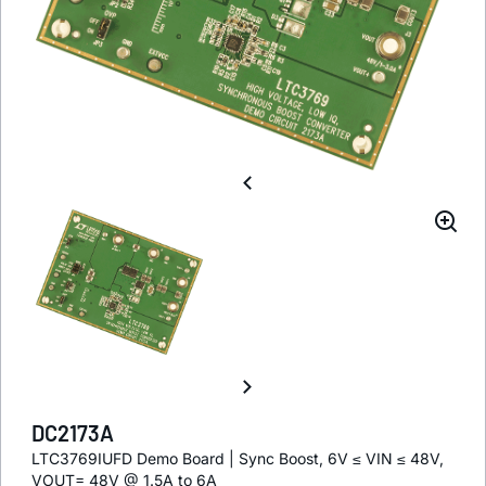
DC2173A
LTC3769IUFD Demo Board | Sync Boost, 6V ≤ VIN ≤ 48V,
VOUT= 48V @ 1.5A to 6A