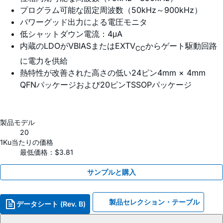
プログラム可能な固定周波数（50kHz～900kHz）
パワーグッド出力による電圧モニタ
低シャットダウン電流：4μA
内蔵のLDOがVBIASまたはEXTV
からゲート駆動回路
CC
に電力を供給
熱特性が改善された高さの低い24ピン4mm × 4mm
QFNパッケージおよび20ピンTSSOPパッケージ
製品モデル
20
1Ku当たりの価格
最低価格：$3.81
サンプルと購入
製品セレクション・テーブル
データシート (Rev. B)