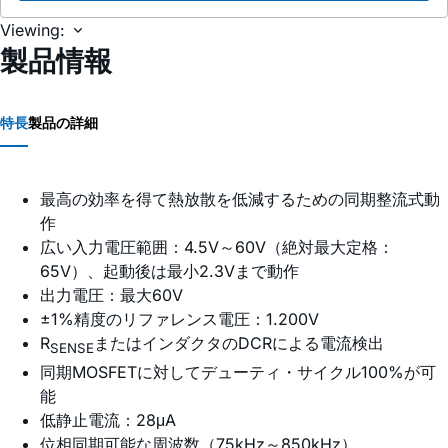
Viewing:
製品情報
特長
製品の詳細
最高の効率を得て熱放散を低減するための同期整流式動
作
広い入力電圧範囲：4.5V～60V（絶対最大定格：
65V）、起動後は最小2.3Vまで動作
出力電圧：最大60V
±1%精度のリファレンス電圧：1.200V
R
またはインダクタのDCRによる電流検出
SENSE
同期MOSFETに対してデューティ・サイクル100%が可
能
低静止電流：28μA
位相同期可能な周波数（75kHz～850kHz）