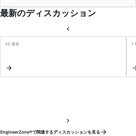
最新のディスカッション
20 週前
1
Demo
Board
DC21
issue
with
1mF
capaci
added
at
outpu
EngineerZone®で関連するディスカッションを見る