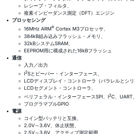
レシーブ・フィルタ、
複素インピーダンス測定（DFT）エンジン
プロッセシング
®
16MHz ARM
Cortex M3プロセッサ、
384kB組み込みフラッシュ・メモリ、
32kBシステムSRAM、
EEPROM用に構成された16kBフラッシュ
通信
入力／出力
2
I
Sとビーパー・インターフェース、
LCDディスプレイ・コントローラ（パラレルとシ
LCDセグメント・コントローラ、
2
ペリフェラル・インターフェースSPI、I
C、UART
プログラマブルGPIO
電源
コイン型バッテリと互換、
2.0V～3.6V、休止状態、
2.5V～3.6V、アクティブ測定範囲、