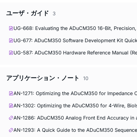
ユーザ・ガイド
3
UG-668: Evaluating the ADuCM350 16-Bit, Precision
UG-677: ADuCM350 Software Development Kit Quick 
UG-587: ADuCM350 Hardware Reference Manual (Re
アプリケーション・ノート
10
AN-1271: Optimizing the ADuCM350 for Impedance C
AN-1302: Optimizing the ADuCM350 for 4-Wire, BioI
AN-1286: ADuCM350 Analog Front End Accuracy in a 
AN-1293: A Quick Guide to the ADuCM350 Sequence