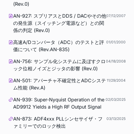
(Rev.0)
AN-927: スプリアスとDDS / DACやその他
07/12/2007
の発生源（スイッチング電源など）との関
係の判定 (Rev.0)
高速A/Dコンバータ（ADC）のテストと評
01/01/2000
価について (Rev.AN-835)
AN-756: サンプル化システムに及ぼすクロ
04/18/2008
ック位相ノイズとジッタの影響 (Rev.0)
AN-501: アパーチャ不確定性とADCシステ
11/29/2004
ム性能 (Rev.A)
AN-939: Super-Nyquist Operation of the
02/03/2025
AD9912 Yields a High RF Output Signal
AN-873: ADF4xxx PLLシンセサイザ・フ
03/13/2025
ァミリーでのロック検出