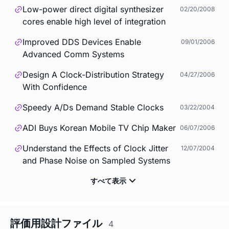
Low-power direct digital synthesizer
02/20/2008
cores enable high level of integration
Improved DDS Devices Enable
09/01/2006
Advanced Comm Systems
Design A Clock-Distribution Strategy
04/27/2006
With Confidence
Speedy A/Ds Demand Stable Clocks
03/22/2004
ADI Buys Korean Mobile TV Chip Maker
06/07/2006
Understand the Effects of Clock Jitter
12/07/2004
and Phase Noise on Sampled Systems
評価用設計ファイル
4