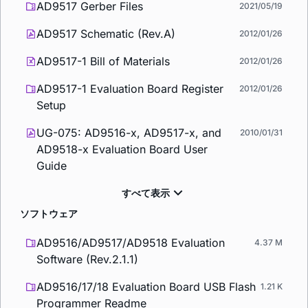
AD9517 Gerber Files
2021/05/19
AD9517 Schematic (Rev.A)
2012/01/26
AD9517-1 Bill of Materials
2012/01/26
AD9517-1 Evaluation Board Register
2012/01/26
Setup
UG-075: AD9516-x, AD9517-x, and
2010/01/31
AD9518-x Evaluation Board User
Guide
ソフトウェア
AD9516/AD9517/AD9518 Evaluation
4.37 M
Software (Rev.2.1.1)
AD9516/17/18 Evaluation Board USB Flash
1.21 K
Programmer Readme