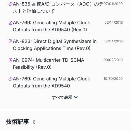
AN-835:高速A/D コンバータ（ADC）のテ
07/01/2020
ストと評価について
AN-769: Generating Multiple Clock
02/14/2015
Outputs from the AD9540 (Rev.0)
AN-823: Direct Digital Synthesizers in
02/14/2015
Clocking Applications Time (Rev.0)
AN-0974: Multicarrier TD-SCMA
03/02/2010
Feasibility (Rev.0)
AN-769: Generating Multiple Clock
10/30/2020
Outputs from the AD9540
技術記事
6