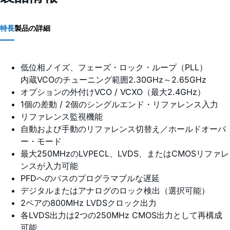
特長
製品の詳細
低位相ノイズ、フェーズ・ロック・ループ（PLL）
内蔵VCOのチューニング範囲2.30GHz～2.65GHz
オプションの外付けVCO / VCXO（最大2.4GHz）
1個の差動 / 2個のシングルエンド・リファレンス入力
リファレンス監視機能
自動および手動のリファレンス切替え／ホールドオーバ
ー・モード
最大250MHzのLVPECL、LVDS、またはCMOSリファレ
ンスが入力可能
PFDへのパスのプログラマブルな遅延
デジタルまたはアナログのロック検出（選択可能）
2ペアの800MHz LVDSクロック出力
各LVDS出力は2つの250MHz CMOS出力として再構成
可能