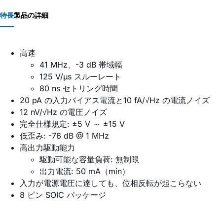
特長
製品の詳細
高速
41 MHz、-3 dB 帯域幅
125 V/µs スルーレート
80 ns セトリング時間
20 pA の入力バイアス電流と10 fA/√Hz の電流ノイズ
12 nV/√Hz の電圧ノイズ
完全仕様規定: ±5 V ～ ±15 V
低歪み: -76 dB @ 1 MHz
高出力駆動能力
駆動可能な容量負荷: 無制限
出力電流: 50 mA（min）
入力が電源電圧に達しても、位相反転が起こらない
8 ピン SOIC パッケージ