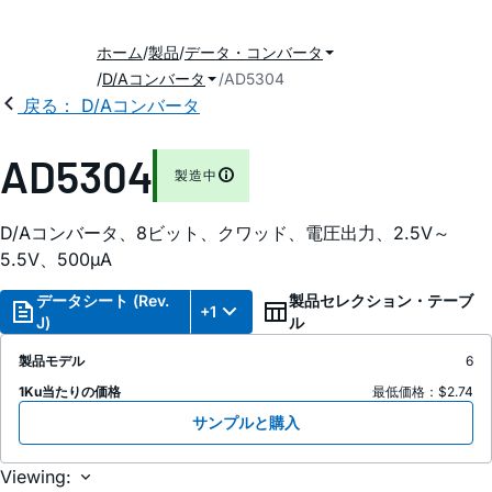
ホーム
製品
データ・コンバータ
D/Aコンバータ
AD5304
戻る： D/Aコンバータ
AD5304
製造中
D/Aコンバータ、8ビット、クワッド、電圧出力、2.5V～
5.5V、500
µ
A
データシート (Rev.
製品セレクション・テーブ
+1
J)
ル
製品モデル
6
1Ku当たりの価格
最低価格：$2.74
サンプルと購入
Viewing: