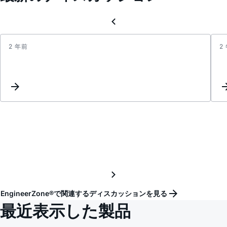
2 年前
2
ad53
progr
EngineerZone®で関連するディスカッションを見る
最近表示した製品