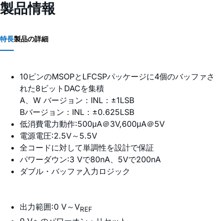
製品情報
特長
製品の詳細
10ピンのMSOPとLFCSPパッケージに4個のバッファさ
れた8ビットDACを集積
A、W バージョン：INL：±1LSB
Bバージョン：INL：±0.625LSB
低消費電力動作:500μA＠3V,600μA＠5V
電源電圧:2.5V～5.5V
全コードに対して単調性を設計で保証
パワーダウン:3 Vで80nA、5Vで200nA
ダブル・バッファ入力ロジック
出力範囲:0 V～V
REF