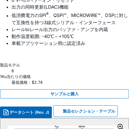
0 Vへのパワーオン・リセット
出力の同時更新(LDAC)機能
®
低消費電力のSPI
、QSPI™、MICROWIRE™、DSPに対し
て互換性を持つ3線式シリアル・インターフェース
レールtoレール出力のバッファ・アンプを内蔵
動作温度範囲: -40℃～+105℃
車載アプリケーション用に認定済み
製品モデル
6
1Ku当たりの価格
最低価格：$2.74
サンプルと購入
製品セレクション・テーブル
データシート (Rev. J)