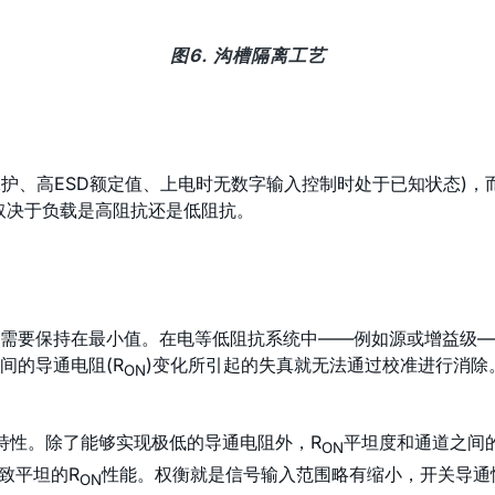
图6. 沟槽隔离工艺
保护、高ESD额定值、上电时无数字输入控制时处于已知状态)
取决于负载是高阻抗还是低阻抗。
需要保持在最小值。在电等低阻抗系统中——例如源或增益级—
间的导通电阻(R
)变化所引起的失真就无法通过校准进行消除
ON
特性。除了能够实现极低的导通电阻外，R
平坦度和通道之间
ON
致平坦的R
性能。权衡就是信号输入范围略有缩小，开关导通
ON