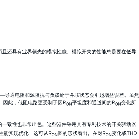
，而且还具有业界领先的模拟性能。模拟开关的性能总是要在低导
—导通电阻和源阻抗与负载处于并联状态会引起增益误差。虽然
。因此，低阻电路更受制于因R
平坦度和通道间的R
变化所
ON
ON
的一致性也非常出色。这些器件采用具有专利技术的开关驱动器
性能实现优化，这可从R
图的形状看出。在对R
变化或THD
ON
ON