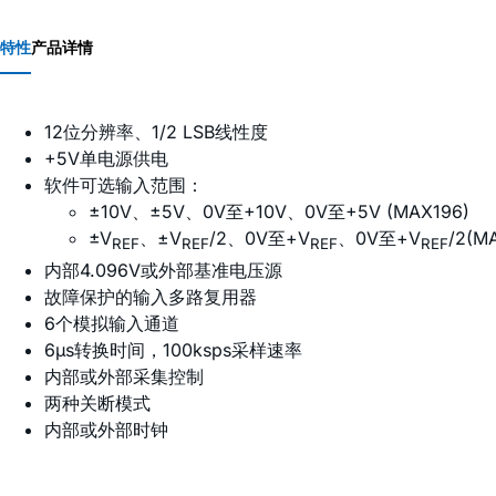
特性
产品详情
12位分辨率、1/2 LSB线性度
+5V单电源供电
软件可选输入范围：
±10V、±5V、0V至+10V、0V至+5V (MAX196)
±V
、±V
/2、0V至+V
、0V至+V
/2(M
REF
REF
REF
REF
内部4.096V或外部基准电压源
故障保护的输入多路复用器
6个模拟输入通道
6µs转换时间，100ksps采样速率
内部或外部采集控制
两种关断模式
内部或外部时钟