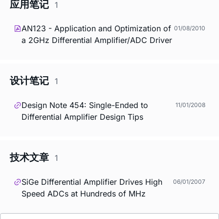
应用笔记
1
AN123 - Application and Optimization of
01/08/2010
a 2GHz Differential Amplifier/ADC Driver
设计笔记
1
Design Note 454: Single-Ended to
11/01/2008
Differential Amplifier Design Tips
技术文章
1
SiGe Differential Amplifier Drives High
06/01/2007
Speed ADCs at Hundreds of MHz