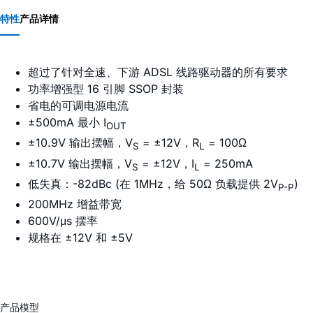
特性
产品详情
超过了针对全速、下游 ADSL 线路驱动器的所有要求
功率增强型 16 引脚 SSOP 封装
省电的可调电源电流
±500mA 最小 I
OUT
±10.9V 输出摆幅，V
= ±12V，R
= 100Ω
S
L
±10.7V 输出摆幅，V
= ±12V，I
= 250mA
S
L
低失真：-82dBc (在 1MHz，给 50Ω 负载提供 2V
)
P-P
200MHz 增益带宽
600V/μs 摆率
规格在 ±12V 和 ±5V
产品模型