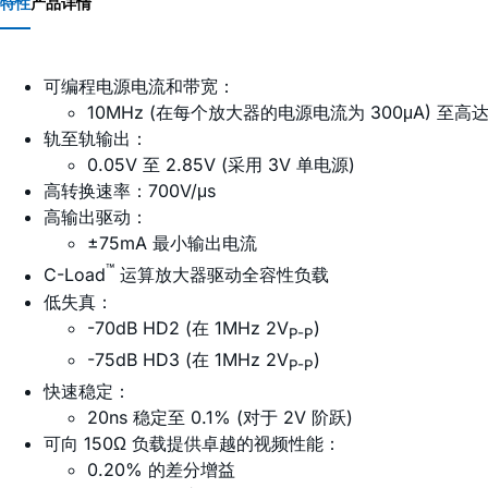
特性
产品详情
可编程电源电流和带宽：
10MHz (在每个放大器的电源电流为 300μA) 至高
轨至轨输出：
0.05V 至 2.85V (采用 3V 单电源)
高转换速率：700V/μs
高输出驱动：
±75mA 最小输出电流
™
C-Load
运算放大器驱动全容性负载
低失真：
-70dB HD2 (在 1MHz 2V
)
P-P
-75dB HD3 (在 1MHz 2V
)
P-P
快速稳定：
20ns 稳定至 0.1% (对于 2V 阶跃)
可向 150Ω 负载提供卓越的视频性能：
0.20% 的差分增益