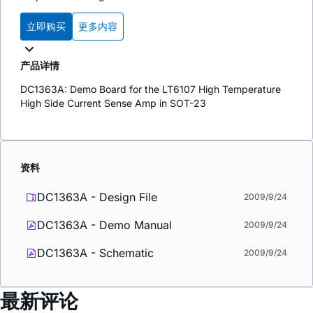
立即购买
更多内容
产品详情
DC1363A: Demo Board for the LT6107 High Temperature
High Side Current Sense Amp in SOT-23
资料
DC1363A - Design File
2009/9/24
DC1363A - Demo Manual
2009/9/24
DC1363A - Schematic
2009/9/24
最新评论