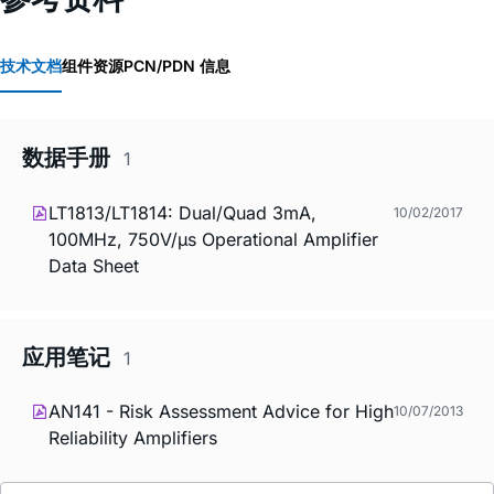
技术文档
组件资源
PCN/PDN 信息
数据手册
1
LT1813/LT1814: Dual/Quad 3mA,
10/02/2017
100MHz, 750V/µs Operational Amplifier
Data Sheet
应用笔记
1
AN141 - Risk Assessment Advice for High
10/07/2013
Reliability Amplifiers