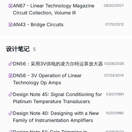
AN67 - Linear Technology Magazine
08/20/2007
Circuit Collection, Volume III
AN43 - Bridge Circuits
07/10/2012
设计笔记
5
DN56：采用3V供电的凌力尔特运算放大器
03/26/2026
DN56 - 3V Operation of Linear
07/24/2014
Technology Op Amps
Design Note 45: Signal Conditioning for
03/01/1991
Platinum Temperature Transducers
Design Note 40: Designing with a New
10/01/1990
Family of Instrumentation Amplifiers
Design Note 51: Gain Trimming In
11/09/2022