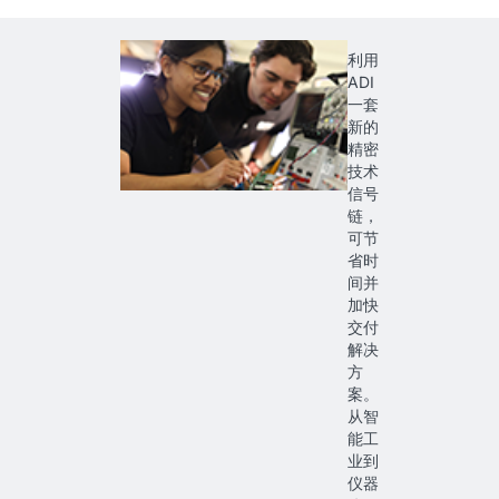
利用
ADI
一套
新的
精密
技术
信号
链，
可节
省时
间并
加快
交付
解决
方
案。
从智
能工
业到
仪器