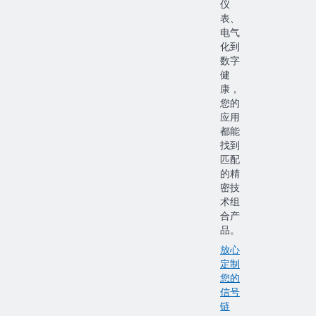
仪
表、
电气
化到
数字
健
康，
您的
应用
都能
找到
匹配
的精
密技
术组
合产
品。
放心
定制
您的
信号
链