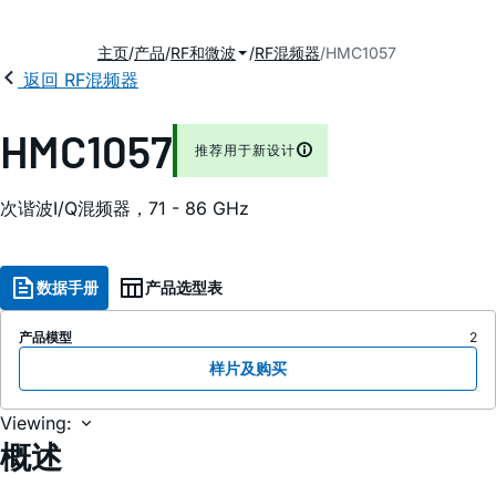
主页
产品
RF和微波
RF混频器
HMC1057
返回 RF混频器
HMC1057
推荐用于新设计
次谐波I/Q混频器，71 - 86 GHz
数据手册
产品选型表
产品模型
2
样片及购买
Viewing:
概述