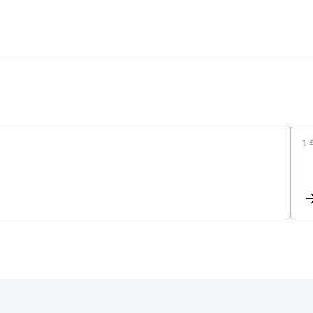
1
ADP71
R7
电
压
输
出
异
常