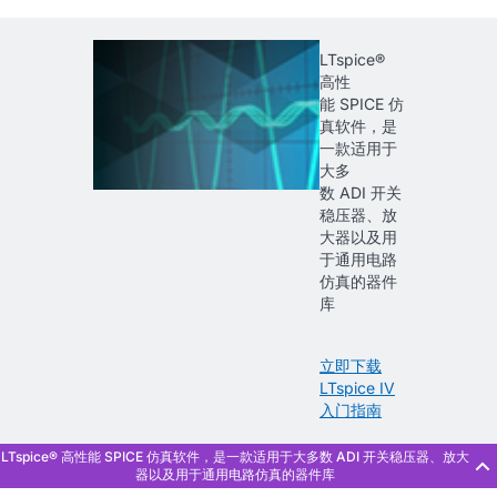
LTspice®
高性
能
SPICE
仿
真软件，是
一款适用于
大多
数
ADI
开关
稳压器、放
大器以及用
于通用电路
仿真的器件
库
立即下载
LTspice IV
入门指南