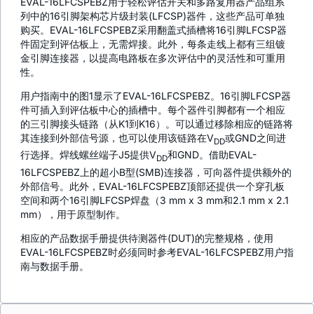
EVAL-16LFCSPEBZ用于轻松评估开关和多路复用器产品组系
列中的16引脚架构芯片级封装(LFCSP)器件，这些产品可单独
购买。EVAL-16LFCSPEBZ采用翻盖式插槽将16引脚LFCSP器
件固定到评估板上，无需焊接。此外，每条走线上都有三组镀
金引脚连接器，以提高电路板在多次评估中的灵活性和可重用
性。
用户指南中的图1显示了EVAL-16LFCSPEBZ。16引脚LFCSP器
件可插入到评估板中心的插槽中。每个器件引脚都有一个相应
的三引脚接头链路（从K1到K16）。可以通过移除相应的链路将
其连接到外部信号源，也可以使用该链路在V
或GND之间进
DD
行选择。焊线螺丝端子J5提供V
和GND。借助EVAL-
DD
16LFCSPEBZ上的超小B型(SMB)连接器，可向器件提供额外的
外部信号。此外，EVAL-16LFCSPEBZ顶部还提供一个穿孔板
空间和两个16引脚LFCSP焊盘（3 mm x 3 mm和2.1 mm x 2.1
mm），用于原型制作。
相应的产品数据手册提供待测器件(DUT)的完整规格，使用
EVAL-16LFCSPEBZ时必须同时参考EVAL-16LFCSPEBZ用户指
南与数据手册。