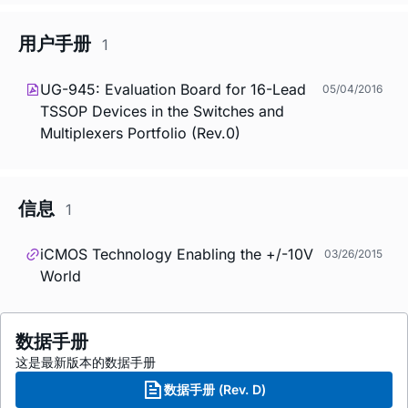
用户手册
1
UG-945: Evaluation Board for 16-Lead
05/04/2016
TSSOP Devices in the Switches and
Multiplexers Portfolio (Rev.0)
信息
1
iCMOS Technology Enabling the +/-10V
03/26/2015
World
数据手册
这是最新版本的数据手册
数据手册 (Rev. D)