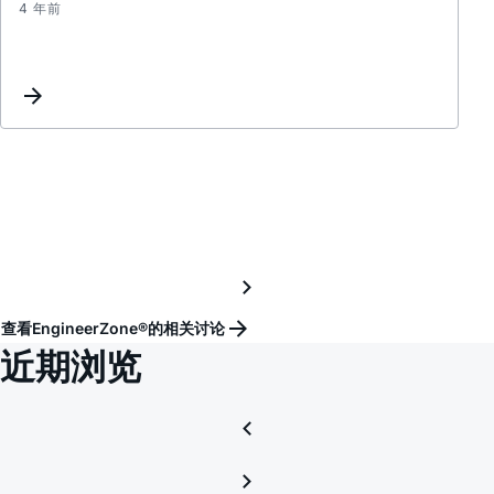
4 年前
ADG1
供
电
问
题
查看EngineerZone®的相关讨论
近期浏览