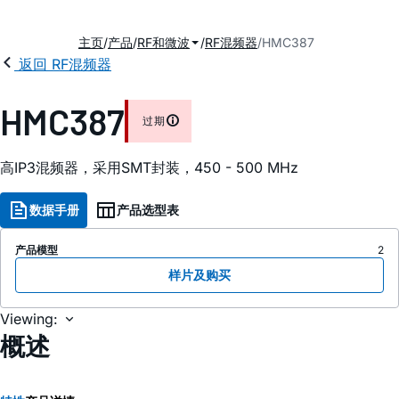
主页
产品
RF和微波
RF混频器
HMC387
返回 RF混频器
HMC387
过期
高IP3混频器，采用SMT封装，450 - 500 MHz
数据手册
产品选型表
产品模型
2
样片及购买
Viewing:
概述