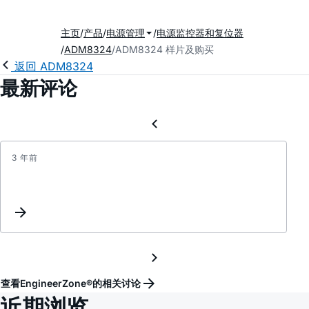
主页
产品
电源管理
电源监控器和复位器
ADM8324
ADM8324 样片及购买
返回 ADM8324
最新评论
3 年前
ADM8
快
速
慢
速
如
何
匹
查看EngineerZone®的相关讨论
配
近期浏览