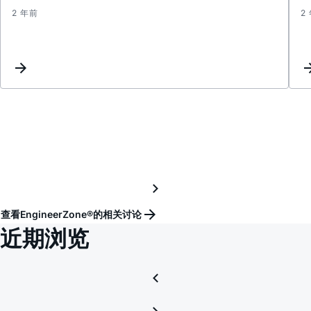
2 年前
2
adcmx
RTS
mode
tempe
查看EngineerZone®的相关讨论
近期浏览