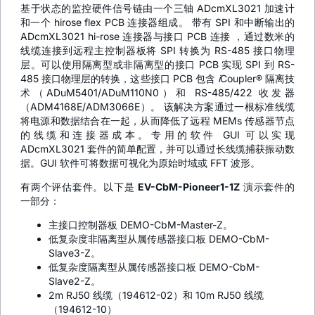
基于状态的监控硬件信号链由一个三轴 ADcmXL3021 加速计
和一个 hirose flex PCB 连接器组成。 带有 SPI 和中断输出的
ADcmXL3021 hi-rose 连接器与接口 PCB 连接 ，通过数米的
线缆连接到远程主控制器板将 SPI 转换为 RS-485 接口物理
层。可以使用隔离型或非隔离型的接口 PCB 实现 SPI 到 RS-
485 接口物理层的转换，这些接口 PCB 包含
i
Coupler® 隔离技
术（ADuM5401/ADuM110N0）和 RS-485/422 收发器
（ADM4168E/ADM3066E）。 该解决方案通过一根标准线缆
将电源和数据结合在一起，从而降低了远程 MEMs 传感器节点
的线缆和连接器成本。专用的软件 GUI 可以实现
ADcmXL3021 套件的简单配置，并可以通过长线缆捕获振动数
据。GUI 软件可将数据可视化为原始时域或 FFT 波形。
有两个评估套件。以下是
EV-CbM-Pioneer1-1Z
演示套件的
一部分：
主接口控制器板 DEMO-CbM-Master-Z。
低复杂度非隔离型从属传感器接口板 DEMO-CbM-
Slave3-Z。
低复杂度隔离型从属传感器接口板 DEMO-CbM-
Slave2-Z。
2m RJ50 线缆（194612-02）和 10m RJ50 线缆
（194612-10）