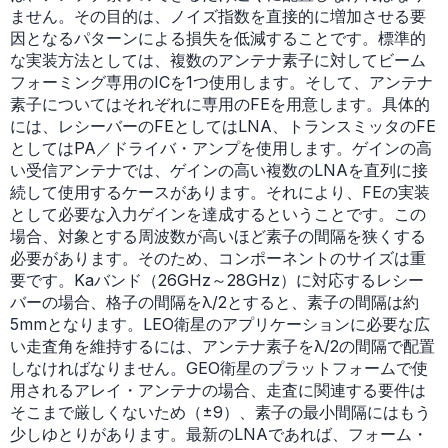
ません。その目的は、ノイズ指数を直接的に増加させる要
因となるパターンによる損失を低減することです。標準的
な実装方法としては、複数のアンテナ素子に対してビーム
フォーミング専用のICを1つ使用します。そして、アンテナ
素子についてはそれぞれに専用のFEを用意します。具体的
には、レシーバーのFEとしてはLNA、トランスミッタのFE
としてはPA／ドライバ・アンプを使用します。ゲインの高
い受信アンテナでは、ゲインの高い複数のLNAを直列に接
続して使用するケースがあります。それにより、FEの実装
として必要な入力ゲインを達成するということです。この
場合、対象とする周波数が高いほど素子の間隔を狭くする
必要があります。そのため、コンポーネントのサイズは重
要です。Kaバンド（26GHz～28GHz）に対応するレシー
バーの場合、格子の間隔をλ/2とすると、素子の間隔は約
5mmとなります。LEO衛星のアプリケーションに必要な広
い走査角を維持するには、アンテナ素子をλ/2の間隔で配置
しなければなりません。GEO衛星のプラットフォームで使
用されるアレイ・アンテナの場合、走査に関連する要件は
そこまで厳しくないため（±9）、素子の最小間隔にはもう
少しゆとりがあります。最新のLNAであれば、フォーム・