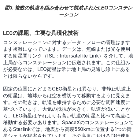
図3. 複数の軌道を組み合わせて構成されたLEOコンステレ
ーション
LEOの課題、主要な具現化技術
コンステレーションに対するデータ・フローの管理はます
ます複雑になっています。データは、無線または光を使用
する衛星間リンク（ISL：Intersatellite Link）を介して、地
上局からコンステレーションに伝送されます。この仕組み
が必要なのは、LEO衛星は常に地上局の見通し線上にある
とは限らないからです。
固定の位置にとどまるGEO衛星とは異なり、非静止軌道上
の衛星は、地球からは空を横切って移動するように見えま
す。その動きは、軌道を維持するために必要な周回速度に
基づいています。大気の抵抗が大きく、軌道が低いことか
ら、LEO衛星はそれよりも高い軌道の衛星と比べて高速に
移動する必要があります。SpaceXのコンステレーションで
あるStarlinkでは、地表から高度550kmに位置する1つの衛
星シェルが提案されています。その高度における飛行速度