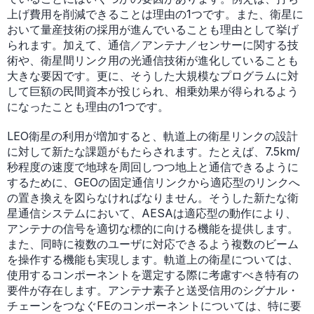
上げ費用を削減できることは理由の1つです。また、衛星に
おいて量産技術の採用が進んでいることも理由として挙げ
られます。加えて、通信／アンテナ／センサーに関する技
術や、衛星間リンク用の光通信技術が進化していることも
大きな要因です。更に、そうした大規模なプログラムに対
して巨額の民間資本が投じられ、相乗効果が得られるよう
になったことも理由の1つです。
LEO衛星の利用が増加すると、軌道上の衛星リンクの設計
に対して新たな課題がもたらされます。たとえば、7.5km/
秒程度の速度で地球を周回しつつ地上と通信できるように
するために、GEOの固定通信リンクから適応型のリンクへ
の置き換えを図らなければなりません。そうした新たな衛
星通信システムにおいて、AESAは適応型の動作により、
アンテナの信号を適切な標的に向ける機能を提供します。
また、同時に複数のユーザに対応できるよう複数のビーム
を操作する機能も実現します。軌道上の衛星については、
使用するコンポーネントを選定する際に考慮すべき特有の
要件が存在します。アンテナ素子と送受信用のシグナル・
チェーンをつなぐFEのコンポーネントについては、特に要