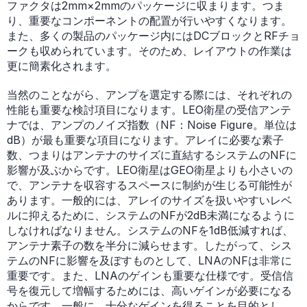
ファクタは2mm×2mmのパッケージに収まります。つま
り、重要なコンポーネントの配置が行いやすくなります。
また、多くの製品のパッケージ内にはDCブロックとRFチョ
ークも収められています。そのため、レイアウトの作業は
更に簡素化されます。
当然のことながら、アンプを選定する際には、それぞれの
性能も重要な検討項目になります。LEO衛星の受信アンテ
ナでは、アンプのノイズ指数（NF：Noise Figure。単位は
dB）が最も重要な項目になります。アレイに必要な素子
数、つまりはアンテナのサイズに直結するシステムのNFに
影響が及ぶからです。LEO衛星はGEO衛星よりも小さいの
で、アンテナを収容するスペースに制約が生じる可能性が
あります。一般的には、アレイのサイズを扱いやすいレベ
ルに抑えるために、システムのNFが2dB未満になるように
しなければなりません。システムのNFを1dB低減すれば、
アンテナ素子の数を半分に減らせます。したがって、シス
テムのNFに影響を及ぼすものとして、LNAのNFは非常に
重要です。また、LNAのゲインも重要な仕様です。受信信
号を復元して増幅するためには、高いゲインが必要になる
からです。一般に、十分なゲインを得ることを目的とし