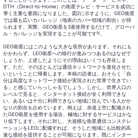
DTH（Direct-to-Home）の衛星テレビ・サービスを成功に
導く主要な要因になりました。図2に示すように、GEO衛星
では最も広いカバレッジ（地表のカバー領域の割合）が得
られます。実際、GEO衛星を3基使用するだけで、グローバ
iv
ル・カバレッジを実現することが可能です
。
GEO衛星にはこのような大きな長所があります。それにも
かかわらず、LEO衛星への移行が進みつつあるのはなぜで
しょうか。上述したようにその理由はいくつも存在しま
す。ただ、そのほとんどは通信ネットワークを進化させた
いということに帰着します。本稿の読者は、おそらく「自
分は高度なネットワーク接続が実現された世界で生きてい
る」と感じていらっしゃるでしょう。しかし、世界人口の
レベルで見ると、インターネット接続が全く利用できな
い、あるいは十分に利用できない地域に住んでいる人がか
なりの割合を占めています。例えば、赤道上空に配備され
たGEO衛星を使用する場合、極地に対するサービスはかな
り低下します。それに対し、大規模な衛星通信コンステレ
ーションをLEOに配備すれば、そうした地域にも比較的高
速な接続を提供することが可能になります。既にインター