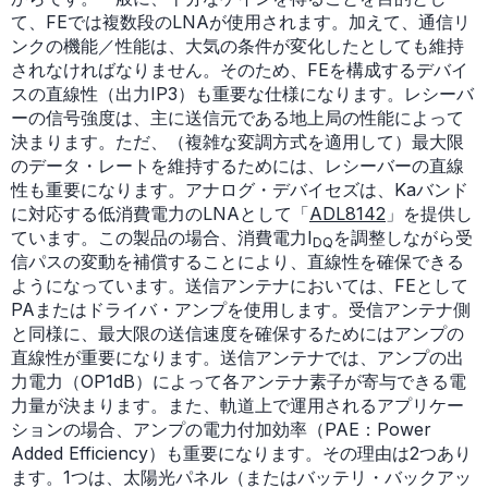
て、FEでは複数段のLNAが使用されます。加えて、通信リ
ンクの機能／性能は、大気の条件が変化したとしても維持
されなければなりません。そのため、FEを構成するデバイ
スの直線性（出力IP3）も重要な仕様になります。レシーバ
ーの信号強度は、主に送信元である地上局の性能によって
決まります。ただ、（複雑な変調方式を適用して）最大限
のデータ・レートを維持するためには、レシーバーの直線
性も重要になります。アナログ・デバイセズは、Kaバンド
に対応する低消費電力のLNAとして「
ADL8142
」を提供し
ています。この製品の場合、消費電力I
を調整しながら受
DQ
信パスの変動を補償することにより、直線性を確保できる
ようになっています。送信アンテナにおいては、FEとして
PAまたはドライバ・アンプを使用します。受信アンテナ側
と同様に、最大限の送信速度を確保するためにはアンプの
直線性が重要になります。送信アンテナでは、アンプの出
力電力（OP1dB）によって各アンテナ素子が寄与できる電
力量が決まります。また、軌道上で運用されるアプリケー
ションの場合、アンプの電力付加効率（PAE：Power
Added Efficiency）も重要になります。その理由は2つあり
ます。1つは、太陽光パネル（またはバッテリ・バックアッ