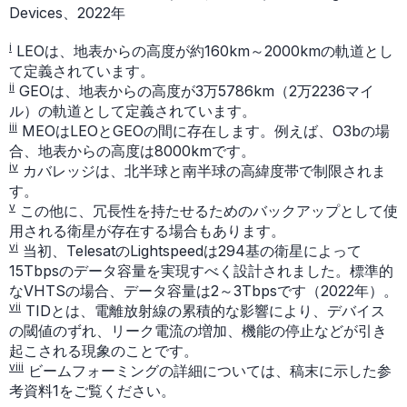
Devices、2022年
i
LEOは、地表からの高度が約160km～2000kmの軌道とし
て定義されています。
ii
GEOは、地表からの高度が3万5786km（2万2236マイ
ル）の軌道として定義されています。
iii
MEOはLEOとGEOの間に存在します。例えば、O3bの場
合、地表からの高度は8000kmです。
iv
カバレッジは、北半球と南半球の高緯度帯で制限されま
す。
v
この他に、冗長性を持たせるためのバックアップとして使
用される衛星が存在する場合もあります。
vi
当初、TelesatのLightspeedは294基の衛星によって
15Tbpsのデータ容量を実現すべく設計されました。標準的
なVHTSの場合、データ容量は2～3Tbpsです（2022年）。
vii
TIDとは、電離放射線の累積的な影響により、デバイス
の閾値のずれ、リーク電流の増加、機能の停止などが引き
起こされる現象のことです。
viii
ビームフォーミングの詳細については、稿末に示した参
考資料1をご覧ください。