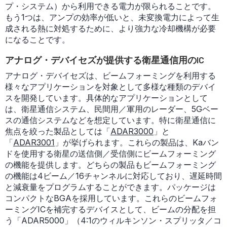
プ・システム）から利用できる電力が限られることです。
もう1つは、アンプの効率が低いと、未変換電力によって生
成される熱に対処するために、より強力な冷却機構が必要
になることです。
アナログ・デバイセズが提供する衛星通信用のIC
アナログ・デバイセズは、ビームフォーミングを利用する
様々なアプリケーションを対象として多様な種類のデバイ
スを開発しています。具体的なアプリケーションとして
は、衛星通信システム、民間用／軍用のレーダー、5Gベー
スの通信システムなどを想定しています。特に衛星通信に
焦点を絞った製品としては「
ADAR3000
」と
「
ADAR3001
」が挙げられます。これらの製品は、Kaバン
ドを使用する衛星の送信側／受信側にビームフォーミング
の機能を提供します。どちらの製品もビームフォーミング
の機能は4ビーム／16チャンネルに対応しており、遅延時間
と減衰量をプログラムすることができます。パッケージは
コンパクトなBGAを採用しています。これらのビームフォ
ーミングICを補完するデバイスとして、ビームの分配を担
う「ADAR5000」（4:1のウィルキンソン・スプリッタ／コ