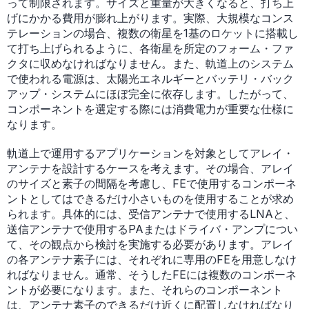
って制限されます。サイズと重量が大きくなると、打ち上
げにかかる費用が膨れ上がります。実際、大規模なコンス
テレーションの場合、複数の衛星を1基のロケットに搭載し
て打ち上げられるように、各衛星を所定のフォーム・ファ
クタに収めなければなりません。また、軌道上のシステム
で使われる電源は、太陽光エネルギーとバッテリ・バック
アップ・システムにほぼ完全に依存します。したがって、
コンポーネントを選定する際には消費電力が重要な仕様に
なります。
軌道上で運用するアプリケーションを対象としてアレイ・
アンテナを設計するケースを考えます。その場合、アレイ
のサイズと素子の間隔を考慮し、FEで使用するコンポーネ
ントとしてはできるだけ小さいものを使用することが求め
られます。具体的には、受信アンテナで使用するLNAと、
送信アンテナで使用するPAまたはドライバ・アンプについ
て、その観点から検討を実施する必要があります。アレイ
の各アンテナ素子には、それぞれに専用のFEを用意しなけ
ればなりません。通常、そうしたFEには複数のコンポーネ
ントが必要になります。また、それらのコンポーネント
は、アンテナ素子のできるだけ近くに配置しなければなり