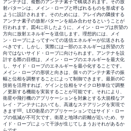
アンテナは、複数のアンテナ素子で構成されます。その放
射パターンは、メイン・ローブと呼ばれるものを形成する
ように設計されます。そのためには、アレイ内の隣接する
アンテナ素子の放射パターンを組み合わせるということが
行われます。図4に示したように、メイン・ローブは所望の
方向に放射エネルギーを送信します。理想的には、メイ
ン・ローブによってすべての送信エネルギーが伝送される
べきです。しかし、実際には一部のエネルギーは所望の方
向ではないサイド・ローブに向けられます。アンテナを設
計する際の目標は、メイン・ローブのエネルギーを最大化
し、サイド・ローブのエネルギーを最小化することです。
メイン・ローブの形状と向きは、個々のアンテナ素子の振
幅と位相を調整することによって制御できます。最新のIC
技術を活用すれば、ゲインと位相をマイクロ秒単位で調整
／更新する機能を実装することが可能です。それにより、
衛星や飛行機のアプリケーションを対象とする大規模なア
レイ・アンテナにおいても、高速なステアリングを実現で
viii
きます
。LEO衛星のアプリケーションではサイド・ロー
ブの低減が不可欠です。衛星と地球の距離が近いため、サ
イド・ローブによって干渉が生じてしまうおそれがあるか
らです。