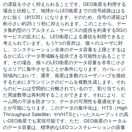
の遅延を小さく抑えられることです。GEO衛星を利用する
場合と比較して、地球からLEO衛星までの信号経路ははる
かに短く（約1/35）になります。そのため、信号の遅延は1
桁小さい約25ミリ秒に抑えられます。このことから、デー
タ集約型のリアルタイム・サービスの提供を約束する5Gの
サービスの拡大にも、LEO衛星による通信を利用できると
考えられています。もう1つの長所は、個々のユーザに対
し、コンステレーション全体のデータ容量を上限とするは
るかに広いデータ帯域幅を提供できる可能性があることで
す。その場合、個々のLEO衛星のデータ容量を非常に小さ
なエリアに集中させることが条件になります。カバレッジ
領域内において、通常、衛星は多数のユーザ／ハブを接続
するためにダウンリンクのビームを複数生成します。それ
らのビームは空間的に分離されているので、割り当てられ
た周波数帯は再利用することができます。それにより、ビ
ーム間の干渉を防ぎつつ、データの可用性を最適化するこ
とが可能になります。このデータの集中化は、HTS（High
Throughput Satellite）やVHTSといったスループットの高
いGEO衛星でも実現可能です。ただ、GEO衛星のトータル
のデータ容量は、標準的なLEOコンステレーションの容量