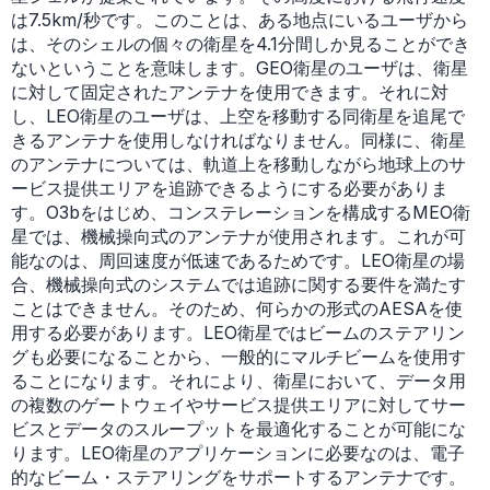
は7.5km/秒です。このことは、ある地点にいるユーザから
は、そのシェルの個々の衛星を4.1分間しか見ることができ
ないということを意味します。GEO衛星のユーザは、衛星
に対して固定されたアンテナを使用できます。それに対
し、LEO衛星のユーザは、上空を移動する同衛星を追尾で
きるアンテナを使用しなければなりません。同様に、衛星
のアンテナについては、軌道上を移動しながら地球上のサ
ービス提供エリアを追跡できるようにする必要がありま
す。O3bをはじめ、コンステレーションを構成するMEO衛
星では、機械操向式のアンテナが使用されます。これが可
能なのは、周回速度が低速であるためです。LEO衛星の場
合、機械操向式のシステムでは追跡に関する要件を満たす
ことはできません。そのため、何らかの形式のAESAを使
用する必要があります。LEO衛星ではビームのステアリン
グも必要になることから、一般的にマルチビームを使用す
ることになります。それにより、衛星において、データ用
の複数のゲートウェイやサービス提供エリアに対してサー
ビスとデータのスループットを最適化することが可能にな
ります。LEO衛星のアプリケーションに必要なのは、電子
的なビーム・ステアリングをサポートするアンテナです。