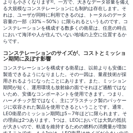
vi
よりも小さくなります
。一方で、大きなデータ容量を備え
る大規模なコンステレーションにも制約は存在します。そ
れは、ユーザが同時に利用できるのは、トータルのデータ
容量の一部（33%～50%）に限られるというものです。コ
ンステレーションを構成する数多くの衛星は、任意の時点
において海洋や人が住んでいない地域の上空に位置するか
らです。
コンステレーションのサイズが、コストとミッショ
ン期間に及ぼす影響
コンステレーションを構成する衛星は、以前よりも安価に
製造できるようになりました。その一因は、量産技術が採
用されるようになったことにあります。また、ミッション
期間が短く、運用環境も放射線の面でそれほど過酷ではな
いため、安価なコンポーネントを使用できます。つまり、
ハーメチック型ではなく、主にプラスチック製のパッケー
ジに収容された製品を使用できるということです。通常、
LEO衛星のミッション期間は5～7年ほどに限られます。そ
の理由は2つあります。1つは、LEOにおいては大気の抵抗
が大きいので、軌道を維持するための燃料の消費量が増加