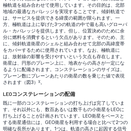
極軌道を組み合わせて使用しています。その目的は、北部
地域の最適なカバレッジを実現することです。傾斜軌道で
は、サービスを提供できる緯度の範囲が限られます。一
方、極軌道は上に挙げた3つの軌道の中で最も高いグローバ
ル・カバレッジを提供します。但し、位置決めのために余
分に燃料を消費するという欠点があります。そのため、主
に、傾斜軌道衛星のシェルと組み合わせて北部の高緯度帯
をカバーするために使用されています。なお、極軌道に
は、放射線の影響を受けやすいという欠点も存在します。
衛星は、円形のプレーン上に、地表からの高さが一定にな
るように配備されます。コンステレーションのサイズは、
プレーン数にプレーンあたりの衛星の数を乗じた値で表現
v
されます（図3）
。
LEOコンステレーションの配備
既に一部のコンステレーションの打ち上げは完了していま
す。それ以外にも、数百あるいは数千もの小衛星をLEOに
打ち上げることが計画されています。LEO衛星をベースと
する衛星通信には、GEO衛星を利用する場合と比べて2つの
明確な長所があります。1つは、軌道の高さに起因する信号