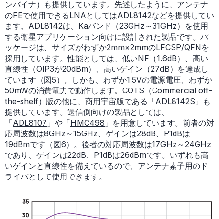
ンバイナ）も提供しています。先述したように、アンテナ
のFEで使用できるLNAとしてはADL8142などを提供してい
ます。ADL8142は、Kaバンド（23GHz～31GHz）を使用
する衛星アプリケーション向けに設計された製品です。パ
ッケージは、サイズがわずか2mm×2mmのLFCSP/QFNを
採用しています。性能としては、低いNF（1.6dB）、高い
直線性（OIP3が20dBm）、高いゲイン（27dB）を達成し
ています（図5）。しかも、わずか1.5Vの電源電圧、わずか
50mWの消費電力で動作します。
COTS
（Commercial off-
the-shelf）版の他に、商用宇宙版である「
ADL8142S
」も
提供しています。送信側向けの製品としては、
「
ADL8107
」や「
HMC498
」を用意しています。前者の対
応周波数は8GHz～15GHz、ゲインは28dB、P1dBは
19dBmです（図6）。後者の対応周波数は17GHz～24GHz
であり、ゲインは22dB、P1dBは26dBmです。いずれも高
いゲインと直線性を備えているので、アンテナ素子用のド
ライバとして使用できます。