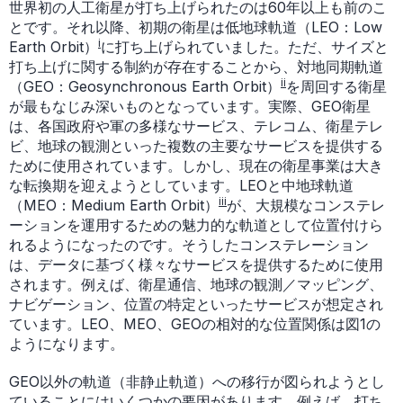
世界初の人工衛星が打ち上げられたのは60年以上も前のこ
とです。それ以降、初期の衛星は低地球軌道（LEO：Low
i
Earth Orbit）
に打ち上げられていました。ただ、サイズと
打ち上げに関する制約が存在することから、対地同期軌道
ii
（GEO：Geosynchronous Earth Orbit）
を周回する衛星
が最もなじみ深いものとなっています。実際、GEO衛星
は、各国政府や軍の多様なサービス、テレコム、衛星テレ
ビ、地球の観測といった複数の主要なサービスを提供する
ために使用されています。しかし、現在の衛星事業は大き
な転換期を迎えようとしています。LEOと中地球軌道
iii
（MEO：Medium Earth Orbit）
が、大規模なコンステレ
ーションを運用するための魅力的な軌道として位置付けら
れるようになったのです。そうしたコンステレーション
は、データに基づく様々なサービスを提供するために使用
されます。例えば、衛星通信、地球の観測／マッピング、
ナビゲーション、位置の特定といったサービスが想定され
ています。LEO、MEO、GEOの相対的な位置関係は図1の
ようになります。
GEO以外の軌道（非静止軌道）への移行が図られようとし
ていることにはいくつかの要因があります。例えば、打ち