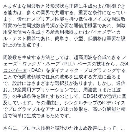
さまざまな周波数と波形形状を正確に生成および制御でき
る能力は、多くの業界で共通する、重要な条件になってい
ます。優れたスプリアス性能を持つ低位相ノイズな周波数
可変の任意周波数信号源が必要な通信用機器であれ、刺激
用交流信号を生成する産業用機器またはバイオメディカ
ル・テスト機器であれ、簡単さ、小型、低価格は重要な設
計上の留意点です。
周波数を生成する方法としては、超高周波を合成できる
フ
ェーズ・ロックド・ループ
（PLL）ベースの技術から、
D/A
コンバータ
（DAC）をダイナミック・プログラミングする
ことで低周波領域で任意の波形を生成する方法に至るま
で、設計にはさまざまな選択肢があります。しかし、通信
および産業用アプリケーションでは、周波数（または波
形）の生成条件を満たすものとして、DDS技術が急速に普
及しています。その理由は、シングルチップのICデバイス
でプログラマブルなアナログ出力波形を、高い分解能と精
度で簡単に生成できるためです。
さらに、プロセス技術と設計のたゆまぬ改善によって、こ