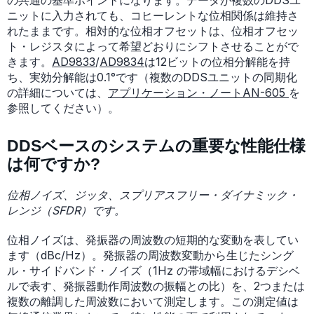
の共通の基準ポイントになります。データが複数のDDSユ
ニットに入力されても、コヒーレントな位相関係は維持さ
れたままです。相対的な位相オフセットは、位相オフセッ
ト・レジスタによって希望どおりにシフトさせることがで
きます。
AD9833
/
AD9834
は12ビットの位相分解能を持
ち、実効分解能は0.1°です（複数のDDSユニットの同期化
の詳細については、
アプリケーション・ノートAN-605
を
参照してください）。
DDSベースのシステムの重要な性能仕様
は何ですか?
位相ノイズ、ジッタ、スプリアスフリー・ダイナミック・
レンジ（SFDR）です。
位相ノイズは、発振器の周波数の短期的な変動を表してい
ます（dBc/Hz）。発振器の周波数変動から生じたシング
ル・サイドバンド・ノイズ（1Hz の帯域幅におけるデシベ
ルで表す、発振器動作周波数の振幅との比）を、2つまたは
複数の離調した周波数において測定します。この測定値は