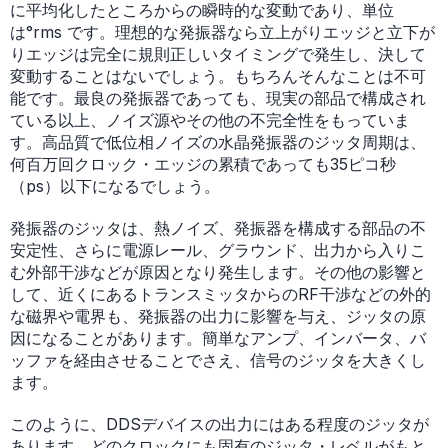
に平均化したところからの瞬時的な変動であり、単位
は°rms です。理想的な発振器なら立上がりエッジと立下が
りエッジは完全に規則正しいタイミングで発生し、決して
変動することはないでしょう。もちろんそんなことは不可
能です。最良の発振器であっても、現実の部品で構成され
ている以上、ノイズ源やその他の不完全性をもっていま
す。高品質で低位相ノイズの水晶発振器のジッタ周期は、
何百万回クロック・エッジの累積であっても35ピコ秒
（ps）以下になるでしょう。
発振器のジッタは、熱ノイズ、発振器を構成する部品の不
安定性、さらに電源レール、グラウンド、出力から入りこ
む外部干渉などが原因となり発生します。その他の影響と
して、近くにあるトランスミッタからのRF干渉などの外的
な磁界や電界も、発振器の出力に影響を与え、ジッタの原
因になることがあります。簡単なアンプ、インバータ、バ
ッファを経由させることでさえ、信号のジッタを大きくし
ます。
このように、DDSデバイスの出力にはある程度のジッタが
あります。どのクロックにも固有のジッタ・レベルがもと