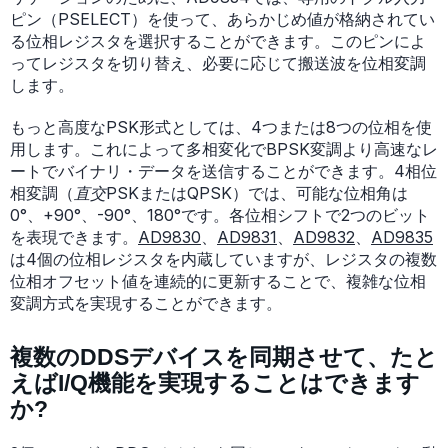
ピン（PSELECT）を使って、あらかじめ値が格納されてい
る位相レジスタを選択することができます。このピンによ
ってレジスタを切り替え、必要に応じて搬送波を位相変調
します。
もっと高度なPSK形式としては、4つまたは8つの位相を使
用します。これによって多相変化でBPSK変調より高速なレ
ートでバイナリ・データを送信することができます。4相位
相変調（
直交
PSKまたはQPSK）では、可能な位相角は
0°、+90°、-90°、180°です。各位相シフトで2つのビット
を表現できます。
AD9830
、
AD9831
、
AD9832
、
AD9835
は4個の位相レジスタを内蔵していますが、レジスタの複数
位相オフセット値を連続的に更新することで、複雑な位相
変調方式を実現することができます。
複数のDDSデバイスを同期させて、たと
えばI/Q機能を実現することはできます
か?