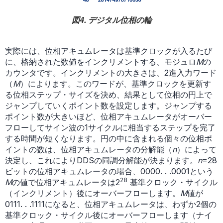
図4. デジタル位相の輪
実際には、位相アキュムレータは基準クロックが入るたび
に、格納された数値をインクリメントする、モジュロ
M
の
カウンタです。インクリメントの大きさは、2進入力ワード
（
M
）によります。このワードが、基準クロックを更新す
る位相ステップ・サイズを決め、結果として位相の円上で
ジャンプしていくポイント数を設定します。ジャンプする
ポイント数が大きいほど、位相アキュムレータがオーバー
フローしてサイン波の1サイクルに相当するステップを完了
する時間が短くなります。円の中に含まれる個々の位相ポ
イントの数は、位相アキュムレータの分解能（
n
）によって
決定し、これによりDDSの同調分解能が決まります。
n
=28
ビットの位相アキュムレータの場合、0000. . .0001という
28
M
の値で位相アキュムレータは2
基準クロック・サイクル
（インクリメント）後にオーバーフローします。
M
値が
0111. . .1111になると、位相アキュムレータは、わずか2個の
基準クロック・サイクル後にオーバーフローします（ナイ