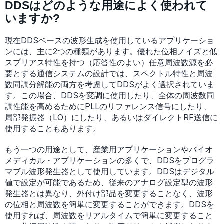
DDSはどのような用途によく使われて
いますか?
現在DDSベースの波形生成を使用しているアプリケーショ
ンには、主に2つの種類があります。優れた位相ノイズと低
スプリアス特性を持つ（応答性のよい）任意周波数源を必
要とする通信システムの設計では、スペクトル特性と周波
数同調分解能の両方を考慮してDDSがよく選択されていま
す。この場合、DDSを変調に使用したり、全体の周波数同
調性能を高めるためにPLLのリファレンス信号にしたり、
局部発振器（LO）にしたり、あるいはダイレクトRF送信に
使用することもあります。
もう一つの用途として、産業用アプリケーションやバイオ
メディカル・アプリケーションの多くで、DDSをプログラ
マブル波形発生器として使用しています。DDSはデジタル
値で設定が可能であるため、従来のアナログ設定型の波形
発生器とは異なり、外付け部品を変更することなく、波形
の位相と周波数を簡単に変更することができます。DDSを
使用すれば、周波数をリアルタイムで簡単に変更すること