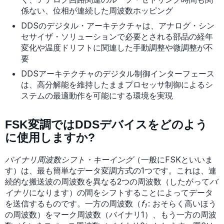
係ない、位相が連続した周波数ホッピング
DDSのデジタル・アーキテクチャは、アナログ・シン
セサイザ・ソリューションで必要とされる部品の経年
変化や温度ドリフトに関連した手動調整や微調整が不
要
DDSアーキテクチャのデジタル制御インターフェース
は、高分解能を維持したままプロセッサ制御によるシ
ステムの最適動作を可能にする環境を実現
FSK変調ではDDSデバイスをどのよう
に使用しますか?
バイナリ周波数シフト・キーイング
（一般にFSKといいま
す）は、最も簡単なデータ変調方式の1つです。これは、連
続的な搬送波の周波数を異なる2つの周波数（したがって
バ
イナリ
になります）の間をシフトすることによってデータ
を送信するものです。一方の周波数（
f
: おそらく高いほう
1
の周波数）をマーク周波数（バイナリ1）、もう一方の周波