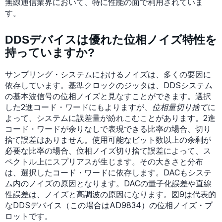
無線通信業界において、特に性能の面で利用されていま
す。
DDSデバイスは優れた位相ノイズ特性を
持っていますか?
サンプリング・システムにおけるノイズは、多くの要因に
依存しています。基準クロックのジッタは、DDSシステム
の基本波信号の位相ノイズと見なすことができます。選択
した2進コード・ワードにもよりますが、
位相量切り捨て
に
よって、システムに誤差量が紛れこむことがあります。2進
コード・ワードが余りなしで表現できる比率の場合、切り
捨て誤差はありません。使用可能なビット数以上の余剰が
必要な比率の場合、位相ノイズ切り捨て誤差によって、ス
ペクトル上にスプリアスが生じます。その大きさと分布
は、選択したコード・ワードに依存します。DACもシステ
ム内のノイズの原因となります。DACの量子化誤差や直線
性誤差は、ノイズと高調波の原因になります。図9は代表的
なDDSデバイス（この場合はAD9834）の位相ノイズ・プ
ロットです。