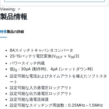
Viewing:
製品情報
特長
製品の詳細
8Aスイッチトキャパシタコンバータ
2S-1Sバッテリ電圧変換(V
= V
/2)
OUT
IN
パワースイッチ内蔵
低I
：30µA (動作時)、4µA (シャットダウン時)
Q
設定可能な電流およびタイムアウトを備えたソフトスタ
ート
設定可能な入力過電圧ロックアウト
設定可能な出力過電圧ロックアウト
設定可能な過電流保護
設定可能なスイッチング周波数：0.25MHz～1.5MHz