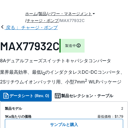
ホーム
製品
パワー・マネージメント
チャージ・ポンプ
MAX77932C
戻る： チャージ・ポンプ
MAX77932C
製造中
8Aデュアルフェーズスイッチトキャパシタコンバータ
業界最高効率、最低I
のインダクタレスDC-DCコンバータ、
Q
2
2Sリチウムイオンバッテリ用、小型7mm
WLPパッケージ
データシート (Rev. 0)
製品セレクション・テーブル
製品モデル
2
1Ku当たりの価格
最低価格：$1.79
サンプルと購入