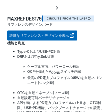
MAXREFDES179
CIRCUITS FROM THE LAB®
リファレンスデザインボード
詳細なリファレンス・デザインを表示
機能と利点
Type-CおよびUSB-PD対応
DRPおよびTry,Snk状態
ケーブル方向、パワーロール検出
OCPを備えたV
スイッチ内蔵
CONN
最高のPD電力プロファイル(45W)を自動ネゴシ
エート(シンク時)
OTGを自動イネーブル(ソース時)
自動設定可能バッテリチャージャ
AP制御によるPD電力プロファイルの上書き、OTG制
限、USB-PD機能、バックブーストチャージャの設定、