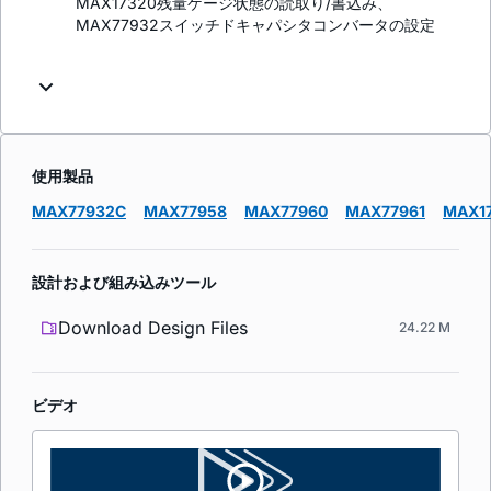
MAX17320残量ゲージ状態の読取り/書込み、
MAX77932スイッチドキャパシタコンバータの設定
使用製品
MAX77932C
MAX77958
MAX77960
MAX77961
MAX1
設計および組み込みツール
Download Design Files
24.22 M
ビデオ