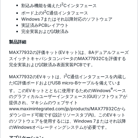
2
割込み機能を備えたI
Cインタフェース
2
ボード上のI
C通信インタフェース
Windows 7またはそれ以降対応のソフトウェア
実証済みPCBレイアウト
完全実装および試験済み
製品詳細
MAX77932の評価キット(EVキット)は、8Aデュアルフェーズ
スイッチトキャパシタコンバータのMAX77932Cを評価する
完全実装および試験済み表面実装PCBです。
2
MAX77932のEVキットは、I
C通信インタフェースを内蔵し
たIC評価ボードおよびUSB micro-Bケーブルを備えていま
®
す。このEVキットとともに使用するためのWindows
ベース
のグラフィカルユーザーインタフェース(GUI)ソフトウェアが
提供され、マキシムのウェブサイト
www.maximintegrated.com/jp/products/MAX77932Cから
ダウンロード可能です(設計リソースタブ内)。このEVキット
のソフトウェアを使用するには、Windows 7またはそれ以降
のWindowsオペレーティングシステムが必要です。
アプリケーション