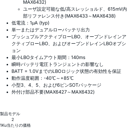
MAX6432)
ユーザ設定可能な低/高スレッショルド、615mV内
部リファレンス付き(MAX6433～MAX6438)
低電流：1µA (typ)
単一またはデュアルローバッテリ出力
プッシュプルアクティブローLBO、オープンドレインア
クティブローLBO、およびオープンドレインLBOオプシ
ョン
最小LBOタイムアウト期間：140ms
瞬時バッテリ電圧トランジェントの影響なし
BATT = 1.0VまでのLBOロジック状態の有効性を保証
動作温度範囲：-40℃～+85℃
小型3、4、5、および6ピンSOTパッケージ
外付け部品不要(MAX6427～MAX6432)
製品モデル
2
1Ku当たりの価格