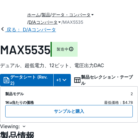
ホーム
製品
データ・コンバータ
D/Aコンバータ
MAX5535
戻る： D/Aコンバータ
MAX5535
製造中
デュアル、超低電力、12ビット、電圧出力DAC
データシート (Rev.
製品セレクション・テーブ
+1
2)
ル
製品モデル
2
1Ku当たりの価格
最低価格：$4.78
サンプルと購入
Viewing:
製品情報