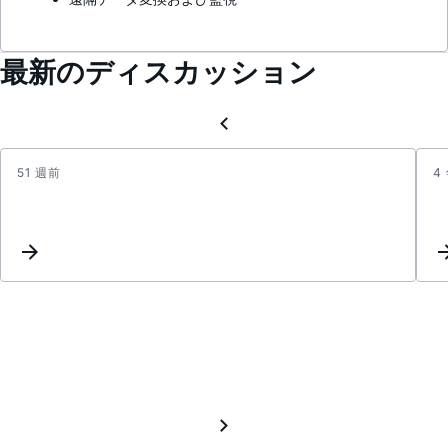
最新のディスカッション
51 週前
4
USB
Serial
Drive
Not
Found