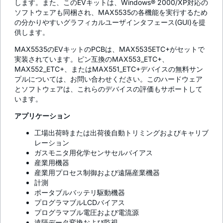
します。また、このEVキットは、Windows® 2000/XP対応の
ソフトウェアも同梱され、MAX5535の各機能を実行するため
の分かりやすいグラフィカルユーザインタフェース(GUI)を提
供します。
MAX5535のEVキットのPCBは、MAX5535ETC+がセットで
実装されています。ピン互換のMAX553_ETC+、
MAX552_ETC+、またはMAX551_ETC+デバイスの無料サン
プルについては、お問い合わせください。このハードウェア
とソフトウェアは、これらのデバイスの評価もサポートして
います。
アプリケーション
工場出荷時または出荷後自動トリミングおよびキャリブ
レーション
ガスモニタ用化学センサセルバイアス
産業用機器
産業用プロセス制御および遠隔産業機器
計測
ポータブルバッテリ駆動機器
プログラマブルLCDバイアス
プログラマブル電圧および電流源
遠隔データ変換および監視