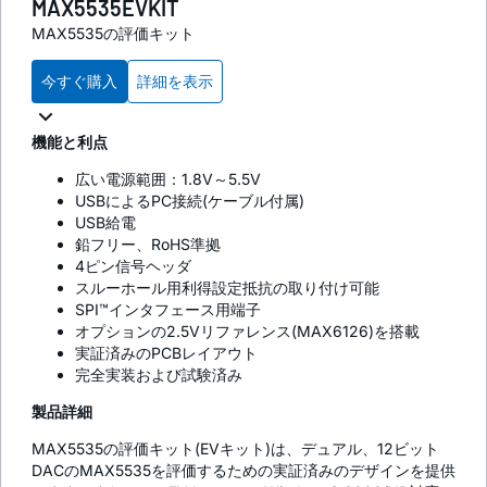
MAX5535EVKIT
MAX5535の評価キット
今すぐ購入
詳細を表示
機能と利点
広い電源範囲：1.8V～5.5V
USBによるPC接続(ケーブル付属)
USB給電
鉛フリー、RoHS準拠
4ピン信号ヘッダ
スルーホール用利得設定抵抗の取り付け可能
SPI™インタフェース用端子
オプションの2.5Vリファレンス(MAX6126)を搭載
実証済みのPCBレイアウト
完全実装および試験済み
製品詳細
MAX5535の評価キット(EVキット)は、デュアル、12ビット
DACのMAX5535を評価するための実証済みのデザインを提供