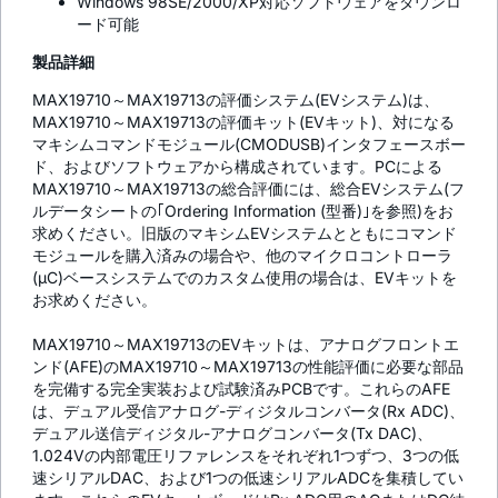
Windows 98SE/2000/XP対応ソフトウェアをダウンロ
ード可能
製品詳細
MAX19710～MAX19713の評価システム(EVシステム)は、
MAX19710～MAX19713の評価キット(EVキット)、対になる
マキシムコマンドモジュール(CMODUSB)インタフェースボー
ド、およびソフトウェアから構成されています。PCによる
MAX19710～MAX19713の総合評価には、総合EVシステム(フ
ルデータシートの｢Ordering Information (型番)｣を参照)をお
求めください。旧版のマキシムEVシステムとともにコマンド
モジュールを購入済みの場合や、他のマイクロコントローラ
(µC)ベースシステムでのカスタム使用の場合は、EVキットを
お求めください。
MAX19710～MAX19713のEVキットは、アナログフロントエ
ンド(AFE)のMAX19710～MAX19713の性能評価に必要な部品
を完備する完全実装および試験済みPCBです。これらのAFE
は、デュアル受信アナログ-ディジタルコンバータ(Rx ADC)、
デュアル送信ディジタル-アナログコンバータ(Tx DAC)、
1.024Vの内部電圧リファレンスをそれぞれ1つずつ、3つの低
速シリアルDAC、および1つの低速シリアルADCを集積してい