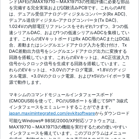
ンド(AFE)のMAX19710～MAX19713の性能評価に必要な部品
を完備する完全実装および試験済みPCBです。これらのAFE
は、デュアル受信アナログ-ディジタルコンバータ(Rx ADC)、
デュアル送信ディジタル-アナログコンバータ(Tx DAC)、
1.024Vの内部電圧リファレンスをそれぞれ1つずつ、3つの低
速シリアルDAC、および1つの低速シリアルADCを集積してい
ます。これらのEVキットボードはRx ADC用のACまたはDC結
合、差動またはシングルエンドアナログ入力を受け付け、Tx
DAC差動出力信号をシングルエンドアナログ出力に変換する
回路を搭載しています。これらのEVキットは、AC正弦波入力
信号からクロック信号を生成する回路を搭載しています。こ
れらのEVキットは、+3.0Vのアナログ電源、+1.8Vのディジ
タル電源、+3.0Vのクロック電源、および±5Vのバイポーラ電
源で動作します。
マキシムのコマンドモジュールインタフェースボード
(CMODUSB)を使って、PCのUSBポートを通じてSPI™ 3線式
インタフェースをエミュレートすることができます。
japan.maximintegrated.com/evkitsoftware
からダウンロード
可能なWindows® 98SE/2000/XP対応ソフトウェアは、
MAX19710～MAX19713の機能を実行するための使いやすい
インタフェースを備えています。このプログラムはメニュー