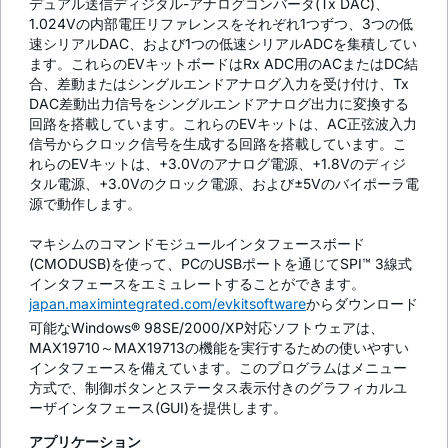
デュアル送信ディジタル-アナログコンバータ(Tx DAC)、
1.024Vの内部電圧リファレンスをそれぞれ1つずつ、3つの低
速シリアルDAC、および1つの低速シリアルADCを集積してい
ます。これらのEVキットボードはRx ADC用のACまたはDC結
合、差動またはシングルエンドアナログ入力を受け付け、Tx
DAC差動出力信号をシングルエンドアナログ出力に変換する
回路を搭載しています。これらのEVキットは、AC正弦波入力
信号からクロック信号を生成する回路を搭載しています。こ
れらのEVキットは、+3.0Vのアナログ電源、+1.8Vのディジ
タル電源、+3.0Vのクロック電源、および±5Vのバイポーラ電
源で動作します。
マキシムのコマンドモジュールインタフェースボード
(CMODUSB)を使って、PCのUSBポートを通じてSPI™ 3線式
インタフェースをエミュレートすることができます。
japan.maximintegrated.com/evkitsoftware
からダウンロード
可能なWindows® 98SE/2000/XP対応ソフトウェアは、
MAX19710～MAX19713の機能を実行するための使いやすい
インタフェースを備えています。このプログラムはメニュー
方式で、制御ボタンとステータス表示付きのグラフィカルユ
ーザインタフェース(GUI)を提供します。
アプリケーション