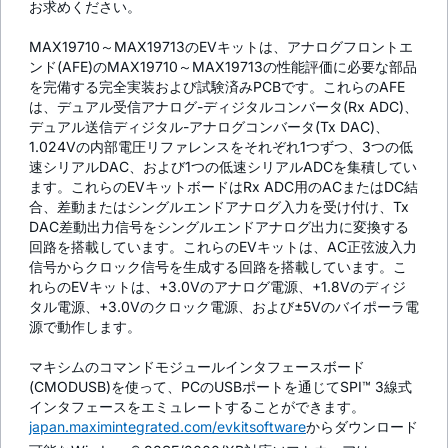
お求めください。
MAX19710～MAX19713のEVキットは、アナログフロントエ
ンド(AFE)のMAX19710～MAX19713の性能評価に必要な部品
を完備する完全実装および試験済みPCBです。これらのAFE
は、デュアル受信アナログ-ディジタルコンバータ(Rx ADC)、
デュアル送信ディジタル-アナログコンバータ(Tx DAC)、
1.024Vの内部電圧リファレンスをそれぞれ1つずつ、3つの低
速シリアルDAC、および1つの低速シリアルADCを集積してい
ます。これらのEVキットボードはRx ADC用のACまたはDC結
合、差動またはシングルエンドアナログ入力を受け付け、Tx
DAC差動出力信号をシングルエンドアナログ出力に変換する
回路を搭載しています。これらのEVキットは、AC正弦波入力
信号からクロック信号を生成する回路を搭載しています。こ
れらのEVキットは、+3.0Vのアナログ電源、+1.8Vのディジ
タル電源、+3.0Vのクロック電源、および±5Vのバイポーラ電
源で動作します。
マキシムのコマンドモジュールインタフェースボード
(CMODUSB)を使って、PCのUSBポートを通じてSPI™ 3線式
インタフェースをエミュレートすることができます。
japan.maximintegrated.com/evkitsoftware
からダウンロード