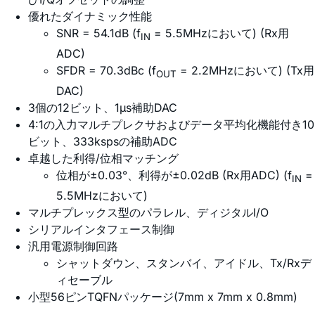
優れたダイナミック性能
SNR = 54.1dB (f
= 5.5MHzにおいて) (Rx用
IN
ADC)
SFDR = 70.3dBc (f
= 2.2MHzにおいて) (Tx用
OUT
DAC)
3個の12ビット、1µs補助DAC
4:1の入力マルチプレクサおよびデータ平均化機能付き10
ビット、333kspsの補助ADC
卓越した利得/位相マッチング
位相が±0.03°、利得が±0.02dB (Rx用ADC) (f
=
IN
5.5MHzにおいて)
マルチプレックス型のパラレル、ディジタルI/O
シリアルインタフェース制御
汎用電源制御回路
シャットダウン、スタンバイ、アイドル、Tx/Rxデ
ィセーブル
小型56ピンTQFNパッケージ(7mm x 7mm x 0.8mm)