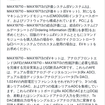
MAX19710～MAX19713の評価システム(EVシステム)は、
MAX19710～MAX19713の評価キット(EVキット)、対になる
マキシムコマンドモジュール(CMODUSB)インタフェースボー
ド、およびソフトウェアから構成されています。PCによる
MAX19710～MAX19713の総合評価には、総合EVシステム(フ
ルデータシートの｢Ordering Information (型番)｣を参照)をお
求めください。旧版のマキシムEVシステムとともにコマンド
モジュールを購入済みの場合や、他のマイクロコントローラ
(µC)ベースシステムでのカスタム使用の場合は、EVキットを
お求めください。
MAX19710～MAX19713のEVキットは、アナログフロントエ
ンド(AFE)のMAX19710～MAX19713の性能評価に必要な部品
を完備する完全実装および試験済みPCBです。これらのAFE
は、デュアル受信アナログ-ディジタルコンバータ(Rx ADC)、
デュアル送信ディジタル-アナログコンバータ(Tx DAC)、
1.024Vの内部電圧リファレンスをそれぞれ1つずつ、3つの低
速シリアルDAC、および1つの低速シリアルADCを集積してい
ます。これらのEVキットボードはRx ADC用のACまたはDC結
合、差動またはシングルエンドアナログ入力を受け付け、Tx
DAC差動出力信号をシングルエンドアナログ出力に変換する
回路を搭載しています。これらのEVキットは、AC正弦波入力