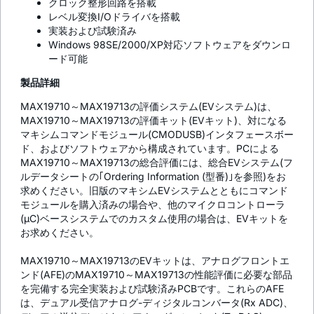
クロック整形回路を搭載
レベル変換I/Oドライバを搭載
実装および試験済み
Windows 98SE/2000/XP対応ソフトウェアをダウンロ
ード可能
製品詳細
MAX19710～MAX19713の評価システム(EVシステム)は、
MAX19710～MAX19713の評価キット(EVキット)、対になる
マキシムコマンドモジュール(CMODUSB)インタフェースボー
ド、およびソフトウェアから構成されています。PCによる
MAX19710～MAX19713の総合評価には、総合EVシステム(フ
ルデータシートの｢Ordering Information (型番)｣を参照)をお
求めください。旧版のマキシムEVシステムとともにコマンド
モジュールを購入済みの場合や、他のマイクロコントローラ
(µC)ベースシステムでのカスタム使用の場合は、EVキットを
お求めください。
MAX19710～MAX19713のEVキットは、アナログフロントエ
ンド(AFE)のMAX19710～MAX19713の性能評価に必要な部品
を完備する完全実装および試験済みPCBです。これらのAFE
は、デュアル受信アナログ-ディジタルコンバータ(Rx ADC)、