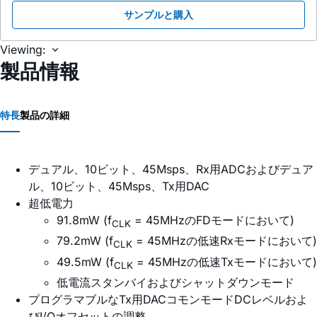
サンプルと購入
Viewing:
製品情報
特長
製品の詳細
デュアル、10ビット、45Msps、Rx用ADCおよびデュア
ル、10ビット、45Msps、Tx用DAC
超低電力
91.8mW (f
= 45MHzのFDモードにおいて)
CLK
79.2mW (f
= 45MHzの低速Rxモードにおいて)
CLK
49.5mW (f
= 45MHzの低速Txモードにおいて)
CLK
低電流スタンバイおよびシャットダウンモード
プログラマブルなTx用DACコモンモードDCレベルおよ
びI/Qオフセットの調整