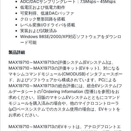
ADC/DACサンプリングレート：7.5Msps～45Msps
低電圧および低電力動作
可変利得、低速DACバッファ
クロック整形回路を搭載
レベル変換I/Oドライバを搭載
実装および試験済み
Windows 98SE/2000/XP対応ソフトウェアをダウンロ
ード可能
製品詳細
MAX19710～MAX19713の評価システム(EVシステム)は、
MAX19710～MAX19713の評価キット(EVキット)、対になる
マキシムコマンドモジュール(CMODUSB)インタフェースボー
ド、およびソフトウェアから構成されています。PCによる
MAX19710～MAX19713の総合評価には、総合EVシステム(フ
ルデータシートの｢Ordering Information (型番)｣を参照)をお
求めください。旧版のマキシムEVシステムとともにコマンド
モジュールを購入済みの場合や、他のマイクロコントローラ
(µC)ベースシステムでのカスタム使用の場合は、EVキットを
お求めください。
MAX19710～MAX19713のEVキットは、アナログフロントエ