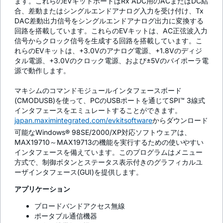
ます。これらのEVキットボードはRx ADC用のACまたはDC結
合、差動またはシングルエンドアナログ入力を受け付け、Tx
DAC差動出力信号をシングルエンドアナログ出力に変換する
回路を搭載しています。これらのEVキットは、AC正弦波入力
信号からクロック信号を生成する回路を搭載しています。こ
れらのEVキットは、+3.0Vのアナログ電源、+1.8Vのディジ
タル電源、+3.0Vのクロック電源、および±5Vのバイポーラ電
源で動作します。
マキシムのコマンドモジュールインタフェースボード
(CMODUSB)を使って、PCのUSBポートを通じてSPI™ 3線式
インタフェースをエミュレートすることができます。
japan.maximintegrated.com/evkitsoftware
からダウンロード
可能なWindows® 98SE/2000/XP対応ソフトウェアは、
MAX19710～MAX19713の機能を実行するための使いやすい
インタフェースを備えています。このプログラムはメニュー
方式で、制御ボタンとステータス表示付きのグラフィカルユ
ーザインタフェース(GUI)を提供します。
アプリケーション
ブロードバンドアクセス無線
ポータブル通信機器