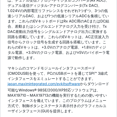
は、デュアル受信アナログ-ディジタルコンバータ(Rx ADC)、
デュアル送信ディジタル-アナログコンバータ(Tx DAC)、
1.024Vの内部電圧リファレンスをそれぞれ1つずつ、3つの低
速シリアルDAC、および1つの低速シリアルADCを集積してい
ます。これらのEVキットボードはRx ADC用のACまたはDC結
合、差動またはシングルエンドアナログ入力を受け付け、Tx
DAC差動出力信号をシングルエンドアナログ出力に変換する
回路を搭載しています。これらのEVキットは、AC正弦波入力
信号からクロック信号を生成する回路を搭載しています。こ
れらのEVキットは、+3.0Vのアナログ電源、+1.8Vのディジ
タル電源、+3.0Vのクロック電源、および±5Vのバイポーラ電
源で動作します。
マキシムのコマンドモジュールインタフェースボード
(CMODUSB)を使って、PCのUSBポートを通じてSPI™ 3線式
インタフェースをエミュレートすることができます。
japan.maximintegrated.com/evkitsoftware
からダウンロード
可能なWindows® 98SE/2000/XP対応ソフトウェアは、
MAX19710～MAX19713の機能を実行するための使いやすい
インタフェースを備えています。このプログラムはメニュー
方式で、制御ボタンとステータス表示付きのグラフィカルユ
ーザインタフェース(GUI)を提供します。