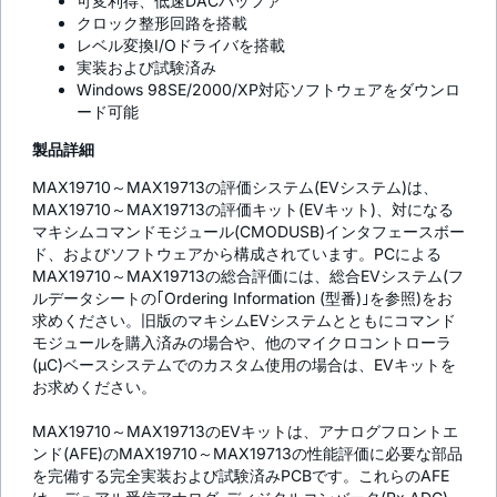
可変利得、低速DACバッファ
クロック整形回路を搭載
レベル変換I/Oドライバを搭載
実装および試験済み
Windows 98SE/2000/XP対応ソフトウェアをダウンロ
ード可能
製品詳細
MAX19710～MAX19713の評価システム(EVシステム)は、
MAX19710～MAX19713の評価キット(EVキット)、対になる
マキシムコマンドモジュール(CMODUSB)インタフェースボー
ド、およびソフトウェアから構成されています。PCによる
MAX19710～MAX19713の総合評価には、総合EVシステム(フ
ルデータシートの｢Ordering Information (型番)｣を参照)をお
求めください。旧版のマキシムEVシステムとともにコマンド
モジュールを購入済みの場合や、他のマイクロコントローラ
(µC)ベースシステムでのカスタム使用の場合は、EVキットを
お求めください。
MAX19710～MAX19713のEVキットは、アナログフロントエ
ンド(AFE)のMAX19710～MAX19713の性能評価に必要な部品
を完備する完全実装および試験済みPCBです。これらのAFE