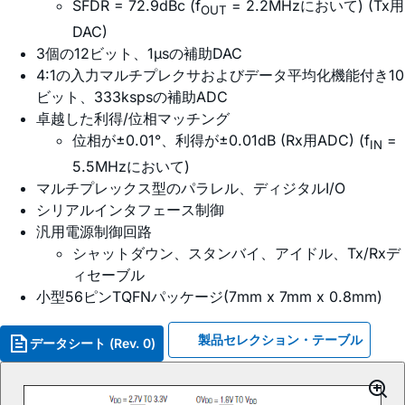
SFDR = 72.9dBc (f
= 2.2MHzにおいて) (Tx用
OUT
DAC)
3個の12ビット、1µsの補助DAC
4:1の入力マルチプレクサおよびデータ平均化機能付き10
ビット、333kspsの補助ADC
卓越した利得/位相マッチング
位相が±0.01°、利得が±0.01dB (Rx用ADC) (f
=
IN
5.5MHzにおいて)
マルチプレックス型のパラレル、ディジタルI/O
シリアルインタフェース制御
汎用電源制御回路
シャットダウン、スタンバイ、アイドル、Tx/Rxデ
ィセーブル
小型56ピンTQFNパッケージ(7mm x 7mm x 0.8mm)
製品セレクション・テーブル
データシート (Rev. 0)