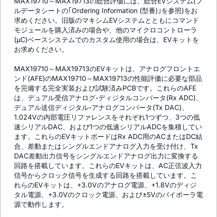
MAX19710～MAX19713の総合評価には、総合EVシステム(フ
ルデータシートの｢Ordering Information (型番)｣を参照)をお
求めください。旧版のマキシムEVシステムとともにコマンド
モジュールを購入済みの場合や、他のマイクロコントローラ
(µC)ベースシステムでのカスタム使用の場合は、EVキットを
お求めください。
MAX19710～MAX19713のEVキットは、アナログフロントエ
ンド(AFE)のMAX19710～MAX19713の性能評価に必要な部品
を完備する完全実装および試験済みPCBです。これらのAFE
は、デュアル受信アナログ-ディジタルコンバータ(Rx ADC)、
デュアル送信ディジタル-アナログコンバータ(Tx DAC)、
1.024Vの内部電圧リファレンスをそれぞれ1つずつ、3つの低
速シリアルDAC、および1つの低速シリアルADCを集積してい
ます。これらのEVキットボードはRx ADC用のACまたはDC結
合、差動またはシングルエンドアナログ入力を受け付け、Tx
DAC差動出力信号をシングルエンドアナログ出力に変換する
回路を搭載しています。これらのEVキットは、AC正弦波入力
信号からクロック信号を生成する回路を搭載しています。こ
れらのEVキットは、+3.0Vのアナログ電源、+1.8Vのディジ
タル電源、+3.0Vのクロック電源、および±5Vのバイポーラ電
源で動作します。