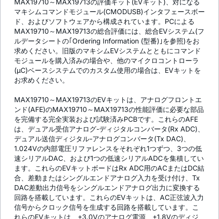
MAX19710～MAX19713の評価キット(EVキット)、対になる
マキシムコマンドモジュール(CMODUSB)インタフェースボー
ド、およびソフトウェアから構成されています。PCによる
MAX19710～MAX19713の総合評価には、総合EVシステム(フ
ルデータシートの｢Ordering Information (型番)｣を参照)をお
求めください。旧版のマキシムEVシステムとともにコマンド
モジュールを購入済みの場合や、他のマイクロコントローラ
(µC)ベースシステムでのカスタム使用の場合は、EVキットを
お求めください。
MAX19710～MAX19713のEVキットは、アナログフロントエ
ンド(AFE)のMAX19710～MAX19713の性能評価に必要な部品
を完備する完全実装および試験済みPCBです。これらのAFE
は、デュアル受信アナログ-ディジタルコンバータ(Rx ADC)、
デュアル送信ディジタル-アナログコンバータ(Tx DAC)、
1.024Vの内部電圧リファレンスをそれぞれ1つずつ、3つの低
速シリアルDAC、および1つの低速シリアルADCを集積してい
ます。これらのEVキットボードはRx ADC用のACまたはDC結
合、差動またはシングルエンドアナログ入力を受け付け、Tx
DAC差動出力信号をシングルエンドアナログ出力に変換する
回路を搭載しています。これらのEVキットは、AC正弦波入力
信号からクロック信号を生成する回路を搭載しています。こ
れらのEVキットは、+3.0Vのアナログ電源、+1.8Vのディジ