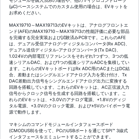
モジュールを購入済みの場合や、他のマイクロコントローラ
(µC)ベースシステムでのカスタム使用の場合は、EVキットを
お求めください。
MAX19710～MAX19713のEVキットは、アナログフロントエ
ンド(AFE)のMAX19710～MAX19713の性能評価に必要な部品
を完備する完全実装および試験済みPCBです。これらのAFE
は、デュアル受信アナログ-ディジタルコンバータ(Rx ADC)、
デュアル送信ディジタル-アナログコンバータ(Tx DAC)、
1.024Vの内部電圧リファレンスをそれぞれ1つずつ、3つの低
速シリアルDAC、および1つの低速シリアルADCを集積してい
ます。これらのEVキットボードはRx ADC用のACまたはDC結
合、差動またはシングルエンドアナログ入力を受け付け、Tx
DAC差動出力信号をシングルエンドアナログ出力に変換する
回路を搭載しています。これらのEVキットは、AC正弦波入力
信号からクロック信号を生成する回路を搭載しています。こ
れらのEVキットは、+3.0Vのアナログ電源、+1.8Vのディジ
タル電源、+3.0Vのクロック電源、および±5Vのバイポーラ電
源で動作します。
マキシムのコマンドモジュールインタフェースボード
(CMODUSB)を使って、PCのUSBポートを通じてSPI™ 3線式
インタフェースをエミュレートすることができます。