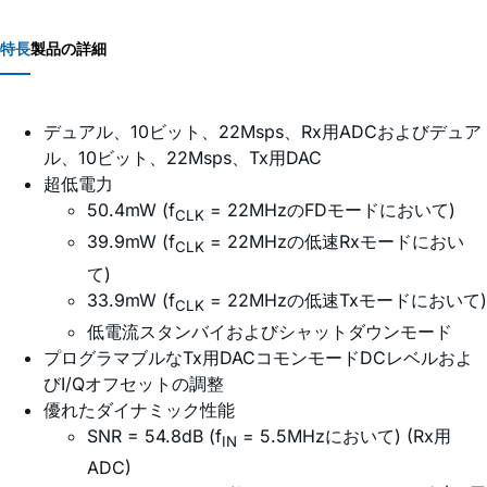
特長
製品の詳細
デュアル、10ビット、22Msps、Rx用ADCおよびデュア
ル、10ビット、22Msps、Tx用DAC
超低電力
50.4mW (f
= 22MHzのFDモードにおいて)
CLK
39.9mW (f
= 22MHzの低速Rxモードにおい
CLK
て)
33.9mW (f
= 22MHzの低速Txモードにおいて)
CLK
低電流スタンバイおよびシャットダウンモード
プログラマブルなTx用DACコモンモードDCレベルおよ
びI/Qオフセットの調整
優れたダイナミック性能
SNR = 54.8dB (f
= 5.5MHzにおいて) (Rx用
IN
ADC)