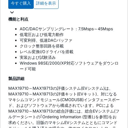
今すぐ購入
詳細を表示
機能と利点
ADC/DACサンプリングレート：7.5Msps～45Msps
低電圧および低電力動作
可変利得、低速DACバッファ
クロック整形回路を搭載
レベル変換I/Oドライバを搭載
実装および試験済み
Windows 98SE/2000/XP対応ソフトウェアをダウンロ
ード可能
製品詳細
MAX19710～MAX19713の評価システム(EVシステム)は、
MAX19710～MAX19713の評価キット(EVキット)、対になる
マキシムコマンドモジュール(CMODUSB)インタフェースボー
ド、およびソフトウェアから構成されています。PCによる
MAX19710～MAX19713の総合評価には、総合EVシステム(フ
ルデータシートの｢Ordering Information (型番)｣を参照)をお
求めください。旧版のマキシムEVシステムとともにコマンド