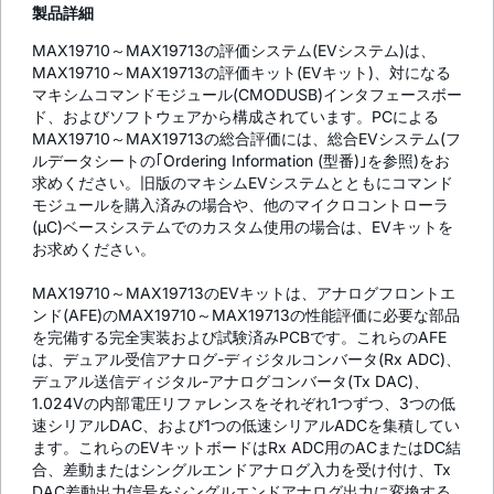
製品詳細
MAX19710～MAX19713の評価システム(EVシステム)は、
MAX19710～MAX19713の評価キット(EVキット)、対になる
マキシムコマンドモジュール(CMODUSB)インタフェースボー
ド、およびソフトウェアから構成されています。PCによる
MAX19710～MAX19713の総合評価には、総合EVシステム(フ
ルデータシートの｢Ordering Information (型番)｣を参照)をお
求めください。旧版のマキシムEVシステムとともにコマンド
モジュールを購入済みの場合や、他のマイクロコントローラ
(µC)ベースシステムでのカスタム使用の場合は、EVキットを
お求めください。
MAX19710～MAX19713のEVキットは、アナログフロントエ
ンド(AFE)のMAX19710～MAX19713の性能評価に必要な部品
を完備する完全実装および試験済みPCBです。これらのAFE
は、デュアル受信アナログ-ディジタルコンバータ(Rx ADC)、
デュアル送信ディジタル-アナログコンバータ(Tx DAC)、
1.024Vの内部電圧リファレンスをそれぞれ1つずつ、3つの低
速シリアルDAC、および1つの低速シリアルADCを集積してい
ます。これらのEVキットボードはRx ADC用のACまたはDC結
合、差動またはシングルエンドアナログ入力を受け付け、Tx
DAC差動出力信号をシングルエンドアナログ出力に変換する