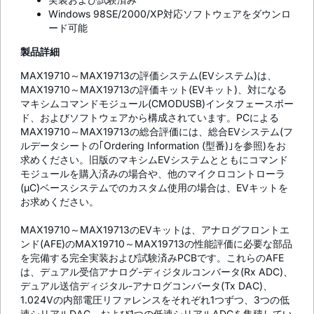
Windows 98SE/2000/XP対応ソフトウェアをダウンロ
ード可能
製品詳細
MAX19710～MAX19713の評価システム(EVシステム)は、
MAX19710～MAX19713の評価キット(EVキット)、対になる
マキシムコマンドモジュール(CMODUSB)インタフェースボー
ド、およびソフトウェアから構成されています。PCによる
MAX19710～MAX19713の総合評価には、総合EVシステム(フ
ルデータシートの｢Ordering Information (型番)｣を参照)をお
求めください。旧版のマキシムEVシステムとともにコマンド
モジュールを購入済みの場合や、他のマイクロコントローラ
(µC)ベースシステムでのカスタム使用の場合は、EVキットを
お求めください。
MAX19710～MAX19713のEVキットは、アナログフロントエ
ンド(AFE)のMAX19710～MAX19713の性能評価に必要な部品
を完備する完全実装および試験済みPCBです。これらのAFE
は、デュアル受信アナログ-ディジタルコンバータ(Rx ADC)、
デュアル送信ディジタル-アナログコンバータ(Tx DAC)、
1.024Vの内部電圧リファレンスをそれぞれ1つずつ、3つの低
速シリアルDAC、および1つの低速シリアルADCを集積してい