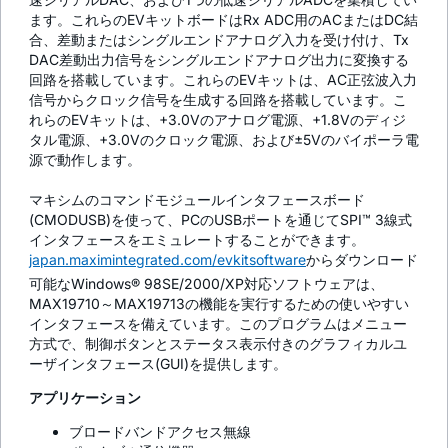
ます。これらのEVキットボードはRx ADC用のACまたはDC結
合、差動またはシングルエンドアナログ入力を受け付け、Tx
DAC差動出力信号をシングルエンドアナログ出力に変換する
回路を搭載しています。これらのEVキットは、AC正弦波入力
信号からクロック信号を生成する回路を搭載しています。こ
れらのEVキットは、+3.0Vのアナログ電源、+1.8Vのディジ
タル電源、+3.0Vのクロック電源、および±5Vのバイポーラ電
源で動作します。
マキシムのコマンドモジュールインタフェースボード
(CMODUSB)を使って、PCのUSBポートを通じてSPI™ 3線式
インタフェースをエミュレートすることができます。
japan.maximintegrated.com/evkitsoftware
からダウンロード
可能なWindows® 98SE/2000/XP対応ソフトウェアは、
MAX19710～MAX19713の機能を実行するための使いやすい
インタフェースを備えています。このプログラムはメニュー
方式で、制御ボタンとステータス表示付きのグラフィカルユ
ーザインタフェース(GUI)を提供します。
アプリケーション
ブロードバンドアクセス無線