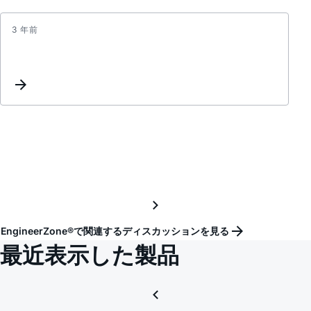
3 年前
MAX3
EVKI
IMEA
Meas
EngineerZone®で関連するディスカッションを見る
最近表示した製品