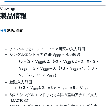
Viewing:
製品情報
特長
製品の詳細
チャネルごとにソフトウェア可変の入力範囲
シングルエンド入力範囲(V
= 4.096V)
REF
(0～(3 × V
)/2、(-3 × V
)/2～0、0～3 ×
REF
REF
V
、-3 × V
～0、(±3 × V
)/4、(±3 ×
REF
REF
REF
V
)/2、±3 × V
)
REF
REF
差動入力範囲
(±3 × V
)/2、±3 × V
、±6 × V
REF
REF
REF
8個のシングルエンドまたは4個の差動アナログ入力
(MAX1032)
4個のシングルエンドまたは2個の差動アナログ入力