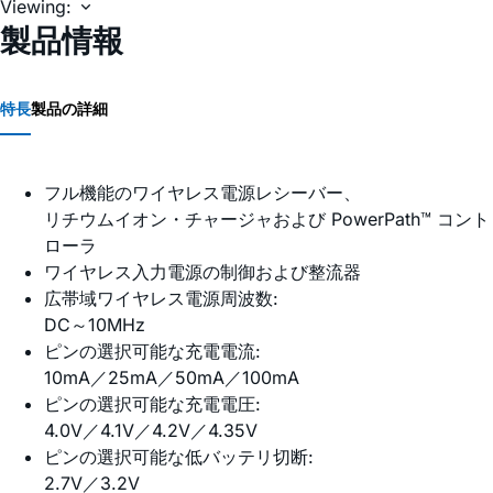
Viewing:
製品情報
特長
製品の詳細
フル機能のワイヤレス電源レシーバー、
リチウムイオン・チャージャおよび PowerPath™ コント
ローラ
ワイヤレス入力電源の制御および整流器
広帯域ワイヤレス電源周波数:
DC～10MHz
ピンの選択可能な充電電流:
10mA／25mA／50mA／100mA
ピンの選択可能な充電電圧:
4.0V／4.1V／4.2V／4.35V
ピンの選択可能な低バッテリ切断:
2.7V／3.2V