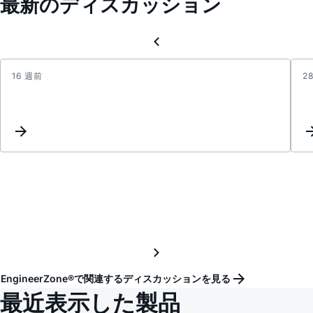
最新のディスカッション
16 週前
2
Zero
volts
on
vcc
EngineerZone®で関連するディスカッションを見る
最近表示した製品