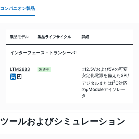
コンパニオン製品
製品モデル
製品ライフサイクル
詳細
インターフェース・トランシーバ
1
LTM2883
±12.5Vおよび5Vの可変
製造中
安定化電源を備えたSPI/
2
デジタルまたはI
C対応
のμModuleアイソレー
タ
ツールおよびシミュレーション