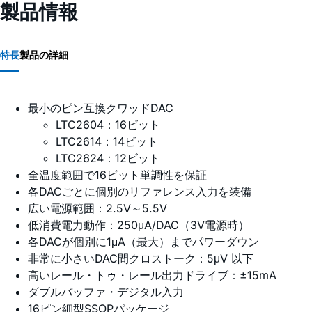
製品情報
特長
製品の詳細
最小のピン互換クワッドDAC
LTC2604：16ビット
LTC2614：14ビット
LTC2624：12ビット
全温度範囲で16ビット単調性を保証
各DACごとに個別のリファレンス入力を装備
広い電源範囲：2.5V～5.5V
低消費電力動作：250μA/DAC（3V電源時）
各DACが個別に1μA（最大）までパワーダウン
非常に小さいDAC間クロストーク：5μV 以下
高いレール・トゥ・レール出力ドライブ：±15mA
ダブルバッファ・デジタル入力
16ピン細型SSOPパッケージ