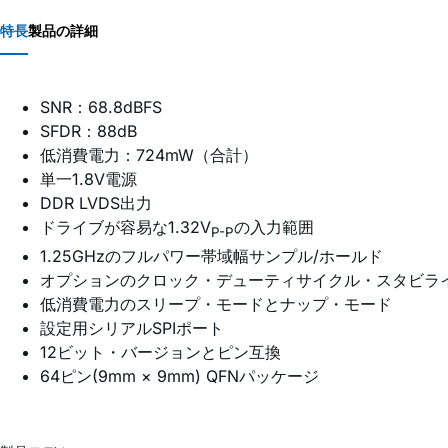
特長
製品の詳細
SNR：68.8dBFS
SFDR：88dB
低消費電力：724mW（合計）
単一1.8V電源
DDR LVDS出力
ドライブが容易な1.32V
の入力範囲
P-P
1.25GHzのフルパワー帯域幅サンプル/ホールド
オプションのクロック・デューティサイクル・スタビラ
低消費電力のスリープ・モードとナップ・モード
設定用シリアルSPIポート
12ビット・バージョンとピン互換
64ピン(9mm × 9mm) QFNパッケージ