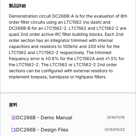
製品詳細
Demonstration circuit DC266B-A is for the evaluation of 8th
order filter circuits using an LTC1562 (no dash) and
DC266B-B for an LTC1562-2. LTC1562 and LTC1562-2 are
quad 2nd order active-RC filter building blocks. Each 2nd
order section has an integrator trimmed with internal
capacitors and resistors to 100kHz and 200 kHz for the
LTC1562 and LTC1562-2 respectively. The trimmed
frequency error is ±0.6% for the LTC1562A and ±1.5% for
the LTC1562-2. The LTC1562 or LTC1562-2 2nd order
sections can be configured with external resistors to
implement lowpass, bandpass or highpass filters.
資料
DC266B - Demo Manual
2016/11/18
DC266B - Design Files
2016/09/23