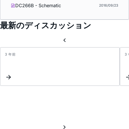
DC266B - Schematic
2016/09/23
最新のディスカッション
3 年前
3
LTC15
2ndOr
HPF
+
6thOr
Ellipti
LPF