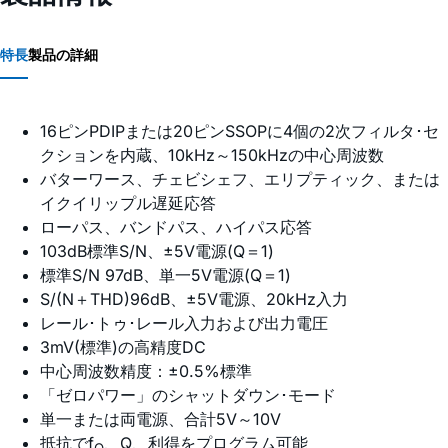
特長
製品の詳細
16ピンPDIPまたは20ピンSSOPに4個の2次フィルタ･セ
クションを内蔵、10kHz～150kHzの中心周波数
バターワース、チェビシェフ、エリプティック、または
イクイリップル遅延応答
ローパス、バンドパス、ハイパス応答
103dB標準S/N、±5V電源(Q＝1)
標準S/N 97dB、単一5V電源(Q＝1)
S/(N＋THD)96dB、±5V電源、20kHz入力
レール･トゥ･レール入力および出力電圧
3mV(標準)の高精度DC
中心周波数精度：±0.5%標準
「ゼロパワー」のシャットダウン･モード
単一または両電源、合計5V～10V
抵抗でf
、Q、利得をプログラム可能