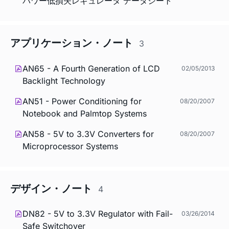
パワー低損失レギュレータ データシート
アプリケーション・ノート
3
AN65 - A Fourth Generation of LCD
02/05/2013
Backlight Technology
AN51 - Power Conditioning for
08/20/2007
Notebook and Palmtop Systems
AN58 - 5V to 3.3V Converters for
08/20/2007
Microprocessor Systems
デザイン・ノート
4
DN82 - 5V to 3.3V Regulator with Fail-
03/26/2014
Safe Switchover