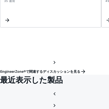
35 週前
4
Simul
EngineerZone®で関連するディスカッションを見る
最近表示した製品