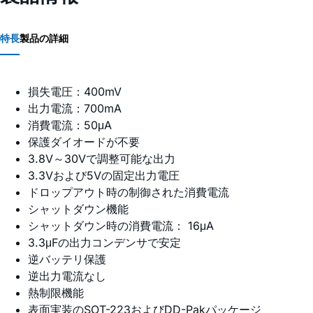
特長
製品の詳細
損失電圧：400mV
出力電流：700mA
消費電流：50μA
保護ダイオードが不要
3.8V～30Vで調整可能な出力
3.3Vおよび5Vの固定出力電圧
ドロップアウト時の制御された消費電流
シャットダウン機能
シャットダウン時の消費電流： 16μA
3.3μFの出力コンデンサで安定
逆バッテリ保護
逆出力電流なし
熱制限機能
表面実装のSOT-223およびDD-Pakパッケージ