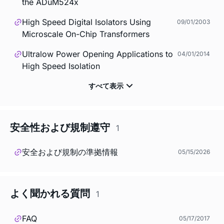
the ADuM524x
High Speed Digital Isolators Using
09/01/2003
Microscale On-Chip Transformers
Ultralow Power Opening Applications to
04/01/2014
High Speed Isolation
安全性および規制遵守
1
安全および規制の準拠情報
05/15/2026
よく聞かれる質問
1
FAQ
05/17/2017