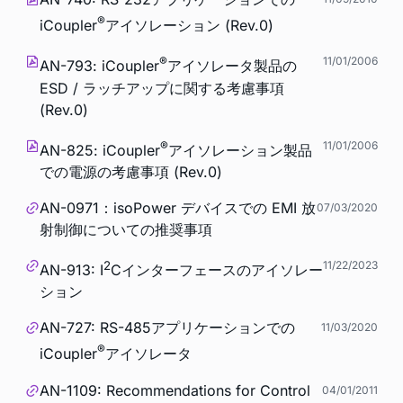
®
i
Coupler
アイソレーション (Rev.0)
®
11/01/2006
AN-793: iCoupler
アイソレータ製品の
ESD / ラッチアップに関する考慮事項
(Rev.0)
®
11/01/2006
AN-825:
i
Coupler
アイソレーション製品
での電源の考慮事項 (Rev.0)
AN-0971：isoPower デバイスでの EMI 放
07/03/2020
射制御についての推奨事項
2
11/22/2023
AN-913: I
Cインターフェースのアイソレー
ション
AN-727: RS-485アプリケーションでの
11/03/2020
®
i
Coupler
アイソレータ
AN-1109: Recommendations for Control
04/01/2011