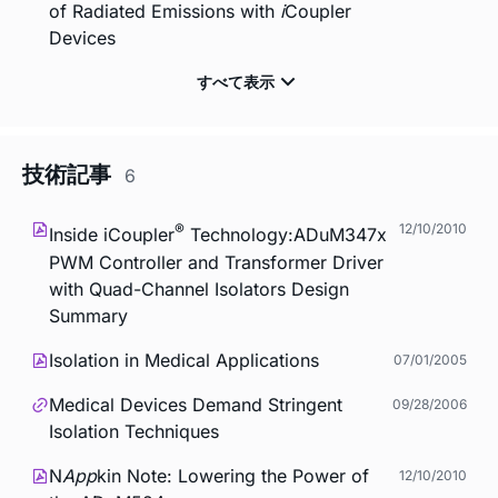
of Radiated Emissions with
i
Coupler
Devices
技術記事
6
®
12/10/2010
Inside
i
Coupler
Technology:ADuM347x
PWM Controller and Transformer Driver
with Quad-Channel Isolators Design
Summary
Isolation in Medical Applications
07/01/2005
Medical Devices Demand Stringent
09/28/2006
Isolation Techniques
N
App
kin Note: Lowering the Power of
12/10/2010