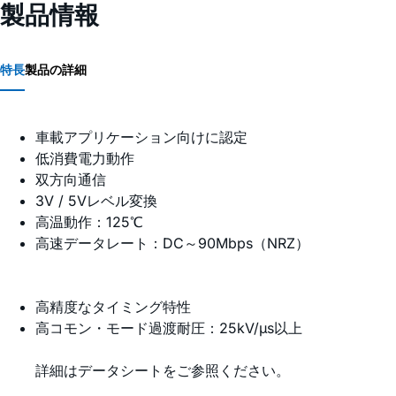
製品情報
特長
製品の詳細
車載アプリケーション向けに認定
低消費電力動作
双方向通信
3V / 5Vレベル変換
高温動作：125℃
高速データレート：DC～90Mbps（NRZ）
高精度なタイミング特性
高コモン・モード過渡耐圧：25kV/µs以上
詳細はデータシートをご参照ください。