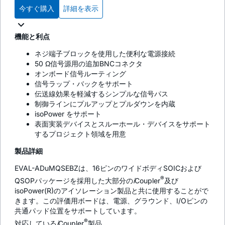
今すぐ購入
詳細を表示
機能と利点
ネジ端子ブロックを使用した便利な電源接続
50 Ω信号源用の追加BNCコネクタ
オンボード信号ルーティング
信号ラップ・バックをサポート
伝送線効果を軽減するシンプルな信号パス
制御ラインにプルアップとプルダウンを内蔵
iso
Power をサポート
表面実装デバイスとスルーホール・デバイスをサポート
するプロジェクト領域を用意
製品詳細
EVAL-ADuMQSEBZは、16ピンのワイドボディSOICおよび
®
QSOPパッケージを採用した大部分の
i
Coupler
及び
isoPower(R)のアイソレーション製品と共に使用することがで
きます。この評価用ボードは、電源、グラウンド、I/Oピンの
共通パッド位置をサポートしています。
®
対応している
i
Coupler
製品