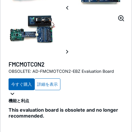
FMCMOTCON2
OBSOLETE: AD-FMCMOTCON2-EBZ Evaluation Board
今すぐ購入
詳細を表示
機能と利点
This evaluation board is obsolete and no longer
recommended.