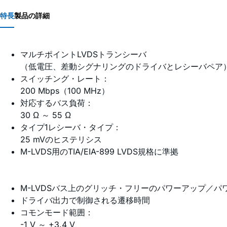
特長
製品の詳細
マルチポイントLVDSトランシーバ
（低電圧、差動シグナリングのドライバとレシーバペア
スイッチング・レート：
200 Mbps（100 MHz）
対応するバス負荷：
30 Ω ～ 55 Ω
タイプ1レシーバ・タイプ：
25 mVのヒステリシス
M-LVDS用のTIA/EIA-899 LVDS規格に準拠
M-LVDSバス上のグリッチ・フリーのパワーアップ／パ
ドライバ出力で制御される遷移時間
コモンモード範囲：
-1 V ～ +3.4 V、