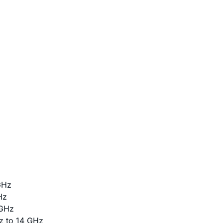
GHz
Hz
 GHz
Hz to 14 GHz