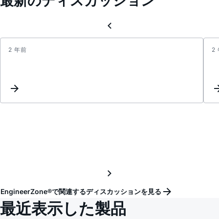
最新のディスカッション
2 年前
2
Updat
Keyw
Inter
EngineerZone®で関連するディスカッションを見る
最近表示した製品