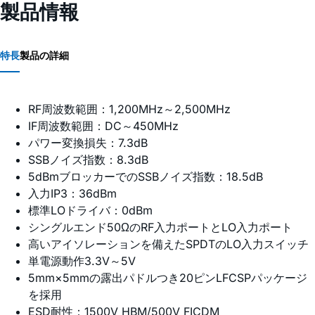
製品情報
特長
製品の詳細
RF周波数範囲：1,200MHz～2,500MHz
IF周波数範囲：DC～450MHz
パワー変換損失：7.3dB
SSBノイズ指数：8.3dB
5dBmブロッカーでのSSBノイズ指数：18.5dB
入力IP3：36dBm
標準LOドライバ：0dBm
シングルエンド50ΩのRF入力ポートとLO入力ポート
高いアイソレーションを備えたSPDTのLO入力スイッチ
単電源動作3.3V～5V
5mm×5mmの露出パドルつき20ピンLFCSPパッケージ
を採用
ESD耐性：1500V HBM/500V FICDM