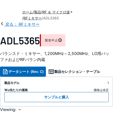
ホーム
製品
RF ＆ マイクロ波
RFミキサー
ADL5365
戻る： RFミキサー
ADL5365
製造中止
バランスド・ミキサー、1,200MH
z
～2,500MH
z
、LO用バッ
ファおよびRFバラン内蔵
データシート (Rev. C)
製品セレクション・テーブル
製品モデル
1
1Ku当たりの価格
価格は未定
サンプルと購入
Viewing: