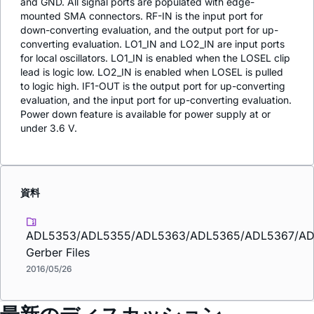
and GND. All signal ports are populated with edge-
mounted SMA connectors. RF-IN is the input port for
down-converting evaluation, and the output port for up-
converting evaluation. LO1_IN and LO2_IN are input ports
for local oscillators. LO1_IN is enabled when the LOSEL clip
lead is logic low. LO2_IN is enabled when LOSEL is pulled
to logic high. IF1-OUT is the output port for up-converting
evaluation, and the input port for up-converting evaluation.
Power down feature is available for power supply at or
under 3.6 V.
資料
ADL5353/ADL5355/ADL5363/ADL5365/ADL5367/A
Gerber Files
2016/05/26