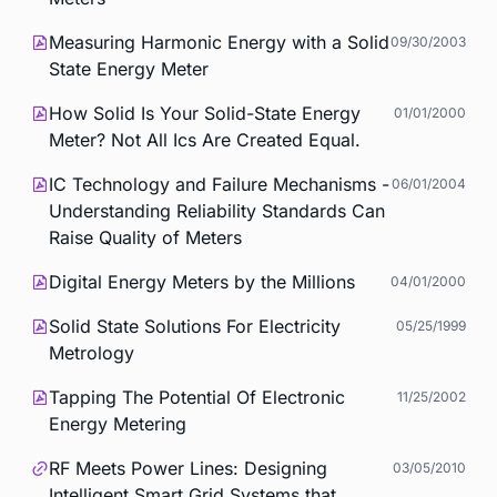
Measuring Harmonic Energy with a Solid
09/30/2003
State Energy Meter
How Solid Is Your Solid-State Energy
01/01/2000
Meter? Not All Ics Are Created Equal.
IC Technology and Failure Mechanisms -
06/01/2004
Understanding Reliability Standards Can
Raise Quality of Meters
Digital Energy Meters by the Millions
04/01/2000
Solid State Solutions For Electricity
05/25/1999
Metrology
Tapping The Potential Of Electronic
11/25/2002
Energy Metering
RF Meets Power Lines: Designing
03/05/2010
Intelligent Smart Grid Systems that