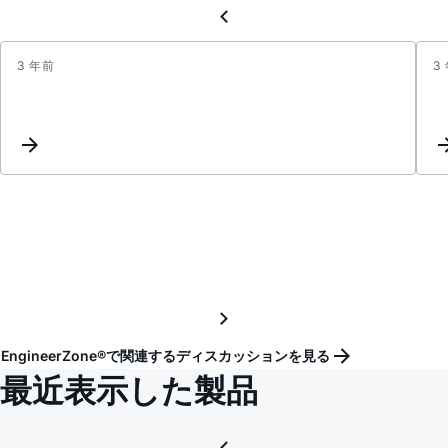
3 年前
3
ADA4
&
AD85
noise
densi
vs
frequ
EngineerZone®で関連するディスカッションを見る
最近表示した製品