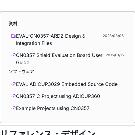
資料
EVAL-CN0357-ARDZ Design &
2023/03/06
Integration Files
CN0357 Shield Evaluation Board User
2015/01/15
Guide
ソフトウェア
EVAL-ADICUP3029 Embedded Source Code
CN0357 C Project using ADICUP360
Example Projects using CN0357
リファレンス・デザイン