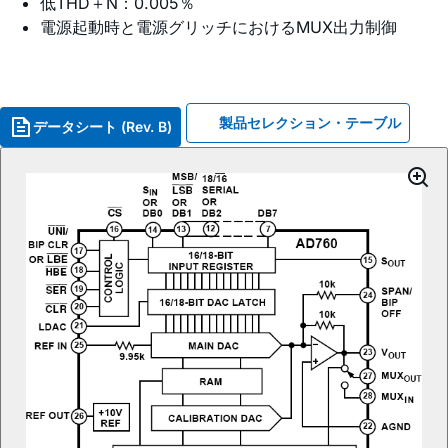
低THD＋N：0.005％
電源起動時と電源グリッチにおけるMUX出力制御
製品セレクション・テーブル
データシート (Rev. B)