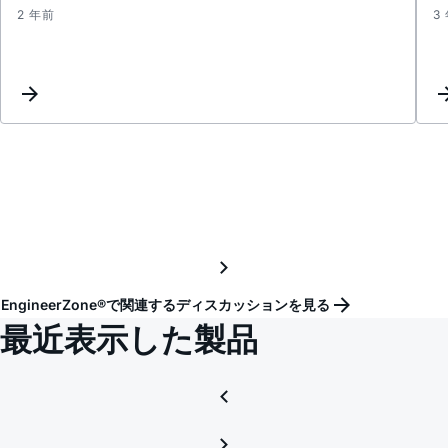
2 年前
3
Maxi
outpu
curre
EngineerZone®で関連するディスカッションを見る
最近表示した製品