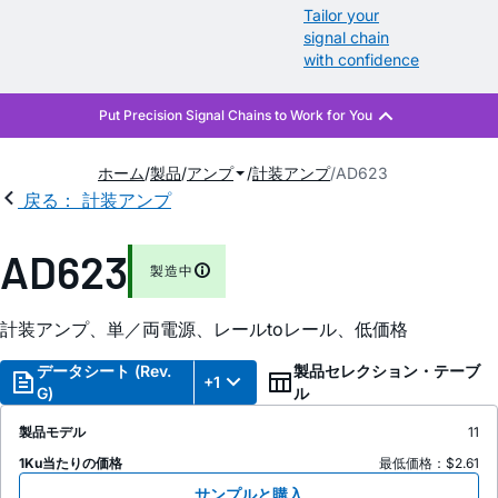
Tailor your
signal chain
with confidence
ホーム
製品
アンプ
計装アンプ
AD623
戻る： 計装アンプ
AD623
製造中
計装アンプ、単／両電源、レールtoレール、低価格
データシート (Rev.
製品セレクション・テーブ
+1
G)
ル
製品モデル
11
1Ku当たりの価格
最低価格：$2.61
サンプルと購入