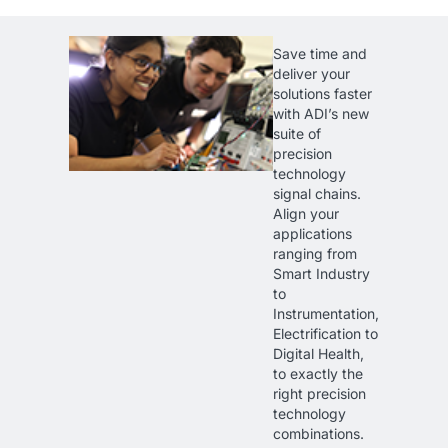
Save time and
deliver your
solutions faster
with ADI’s new
suite of
precision
technology
signal chains.
Align your
applications
ranging from
Smart Industry
to
Instrumentation,
Electrification to
Digital Health,
to exactly the
right precision
technology
combinations.