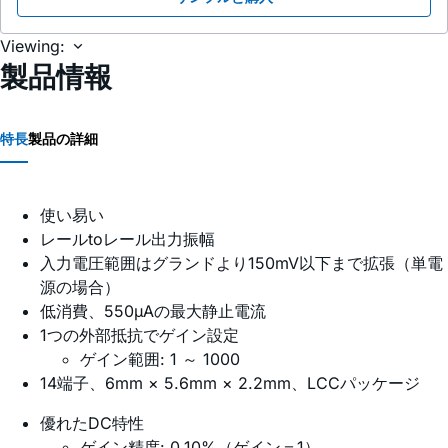
Viewing:
製品情報
特長
製品の詳細
使い易い
レールtoレール出力振幅
入力電圧範囲はグランドより150mV以下まで拡張（単電
源の場合）
低消費、550µAの最大静止電流
1つの外部抵抗でゲイン設定
ゲイン範囲: 1 ～ 1000
14端子、6mm × 5.6mm × 2.2mm、LCCパッケージ
優れたDC特性
ゲイン精度: 0.10%（ゲイン＝1）