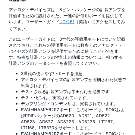
アナログ・デバイセズは、8ピン・パッケージの計装アンプを
評価するために設計された、一連の評価用ボードを提供して
います。ユーザー・ガイド
UG-261
（英語）にアクセスしてみ
て下さい。
このユーザー・ガイドは、3世代の評価用ボードについて記載
されており、これらの評価用ボードは数多くのアナログ・デ
バイセズの計装アンプを評価するために使うことができま
す。特殊な計装アンプの性能上の情報については、相当する
計装アンプのデータシートを参照してください。
3世代の使いやすいボードを用意
アナログ・デバイセズの計装アンプが同梱された状態で
出荷されます。
テストされる計装アンプは半田付けが必要です
テスト･ピンは、実装されています。
デカプリング・コンデンサは、実装されています。
EVAL-INAMP-62RZボード：このボードは、SOICおよ
びPDIPパッケージのAD620、AD621、AD622、
AD623、AD627、AD8223、AD8225、LT1167、
LT1168、LT6370をサポートします。
EVAL-INAMP-82RZボード：このボードは、SOICパッ