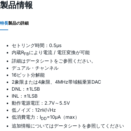
製品情報
特長
製品の詳細
セトリング時間：0.5μs
内蔵R
により電流 / 電圧変換が可能
FB
詳細はデータシートをご参照ください。
デュアル・チャンネル
16ビット分解能
2象限または4象限、4MHz帯域幅乗算DAC
DNL：±1LSB
INL：±1LSB
動作電源電圧：2.7V～5.5V
低ノイズ：12nV/√Hz
低消費電力：I
=10μA（max）
DD
追加情報についてはデータシートを参照してください