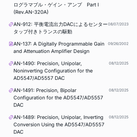
ログラマブル・ゲイン・アンプ Part I
(Rev.AN-320A)
AN-912: 平衡電流出力DACによるセンター
08/07/2023
タップ付きトランスの駆動
AN-137: A Digitally Programmable Gain
09/26/2002
and Attenuation Amplifier Design
AN-1490: Precision, Unipolar,
08/12/2025
Noninverting Configuration for the
AD5547/AD5557 DAC
AN-1491: Precision, Bipolar
08/12/2025
Configuration for the AD5547/AD5557
DAC
AN-1489: Precision, Unipolar, Inverting
08/12/2025
Conversion Using the AD5547/AD5557
DAC