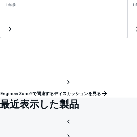
1 年前
1
Distor
EngineerZone®で関連するディスカッションを見る
最近表示した製品