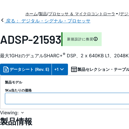
ホーム
製品
プロセッサ ＆ マイクロコントローラ
デジ
戻る： デジタル・シグナル・プロセッサ
ADSP-21593
新規設計に推奨
®
最大1GHzのデュアルSHARC+
DSP、2 x 640KB L1、20
データシート (Rev. E)
+1
製品セレクション・テーブ
製品モデル
1Ku当たりの価格
Viewing:
製品情報