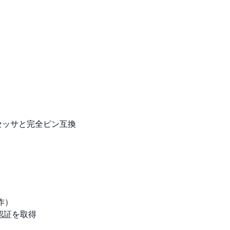
6プロセッサと完全ピン互換
作）
認証を取得