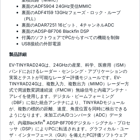
裏面のADF5904 24GHz受信MMIC
裏面のADF4159 13GHzフェーズ・ロック・ループ
（PLL）
裏面のADAR7251 16ビット、4チャンネルADC
裏面のADSP-BF706 Blackfin DSP
付属のソフトウェアでPCからすべての機能を制御
USB接続の外部電源
製品詳細
EV-TINYRAD24Gは、24GHzの産業、科学、医療用（ISM）
バンドにおけるレーダー・センシング・アプリケーションの
実装とテストが可能なレーダー評価モジュールです。EV-
TINYRAD24Gは、複数入力、複数出力（MIMO）レーダー方
式で周波数変調連続波（FMCW）無線信号と内蔵アンテナ・
アレイを使用します。デジタル・ビームフォーミング
（DBF）に似た統合アンテナにより、TINYRADモジュール
が、複数の標的の距離、速度、角度位置を同時に検出できる
ようになります。未加工のA/Dコンバータ（ADC）データ
®
が、内蔵Blackfin
ADSP-BF706デジタル・シグナル・プロセ
ッサ（DSP）によりPCに転送されます。グラフィカル・ユー
ザ・インターフェース（GUI）を備えたPC評価ソフトウェア