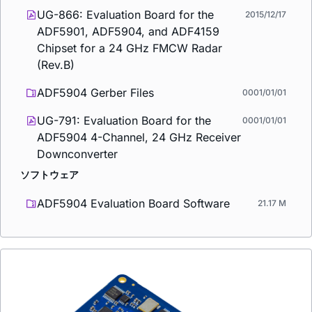
UG-866: Evaluation Board for the
2015/12/17
ADF5901, ADF5904, and ADF4159
Chipset for a 24 GHz FMCW Radar
(Rev.B)
ADF5904 Gerber Files
0001/01/01
UG-791: Evaluation Board for the
0001/01/01
ADF5904 4-Channel, 24 GHz Receiver
Downconverter
ソフトウェア
ADF5904 Evaluation Board Software
21.17 M