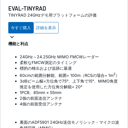
EVAL-TINYRAD
TINYRAD 24GHzデモ用プラットフォームの評価
今すぐ購入
詳細を表示
機能と利点
24GHz～24.25GHz MIMO FMCWレーダー
柔軟なFMCW測定のタイミング
標的の検出および追跡に最適
2
60cmの範囲分解能、範囲= 100m（RCSの場合= 1m
）
3dBビーム幅=方位角で75°、上下角で15°、MIMO角度
推定を使用した方位角分解能= 20°
1PCB、85mm × 55mm
2個の前面送信アンテナ
4個の前面受信アンテナ
裏面のADF5901 24GHz送信モノリシック・マイクロ波
集積回路（MMIC）