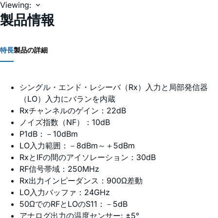
Viewing:
製品情報
特長
製品の詳細
シングル・エンド・レシーバ（Rx）入力と局部発信器
（LO）入力にバランを内蔵
Rxチャンネルのゲイン：22dB
ノイズ指数（NF）：10dB
P1dB：－10dBm
LO入力範囲：－8dBm～＋5dBm
RxとIFの間のアイソレーション：30dB
RF信号帯域：250MHz
Rx出力インピーダンス：900Ω差動
LO入力バッファ：24GHz
50ΩでのRFとLOのS11：－5dB
アナログ出力の温度センサー: ±5°