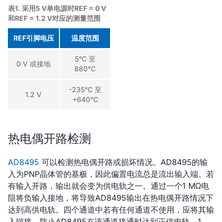
表1. 采用5 V单电源时REF = 0 V
和REF = 1.2 V对应的测量范围
REF引脚电压
温度范围
5°C 至
0 V 或接地
880°C
-235°C 至
1.2 V
+640°C
热电偶开路检测
AD8495
可以检测热电偶开路或损坏情况。AD8495的输
入为PNP晶体管的基极，因此偏置电流总是流出输入端。若
有输入开路，输出就会变为供电轨之一。通过一个1 MΩ电
阻将负输入接地，将导致AD8495输出在热电偶开路情况下
达到高供电轨。四个通道中若有任何通道不使用，应将其输
入端接，防止AD8495在该通道接通时达到正供电轨。1