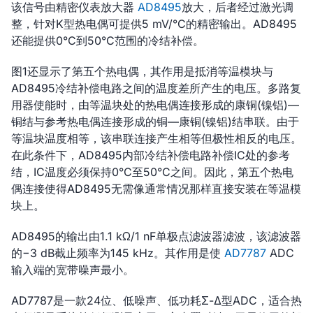
该信号由精密仪表放大器
AD8495
放大，后者经过激光调
整，针对K型热电偶可提供5 mV/°C的精密输出。AD8495
还能提供0°C到50°C范围的冷结补偿。
图1还显示了第五个热电偶，其作用是抵消等温模块与
AD8495冷结补偿电路之间的温度差所产生的电压。多路复
用器使能时，由等温块处的热电偶连接形成的康铜(镍铝)—
铜结与参考热电偶连接形成的铜—康铜(镍铝)结串联。由于
等温块温度相等，该串联连接产生相等但极性相反的电压。
在此条件下，AD8495内部冷结补偿电路补偿IC处的参考
结，IC温度必须保持0°C至50°C之间。因此，第五个热电
偶连接使得AD8495无需像通常情况那样直接安装在等温模
块上。
AD8495的输出由1.1 kΩ/1 nF单极点滤波器滤波，该滤波器
的−3 dB截止频率为145 kHz。其作用是使
AD7787
ADC
输入端的宽带噪声最小。
AD7787是一款24位、低噪声、低功耗Σ-Δ型ADC，适合热