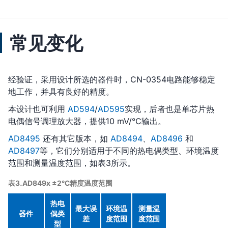
常见变化
经验证，采用设计所选的器件时，CN-0354电路能够稳定
地工作，并具有良好的精度。
本设计也可利用
AD594
/
AD595
实现，后者也是单芯片热
电偶信号调理放大器，提供10 mV/°C输出。
AD8495
还有其它版本，如
AD8494
、
AD8496
和
AD8497
等，它们分别适用于不同的热电偶类型、环境温度
范围和测量温度范围，如表3所示。
表3.AD849x ±2°C精度温度范围
热电
最大误
环境温
测量温
器件
偶类
差
度范围
度范围
型