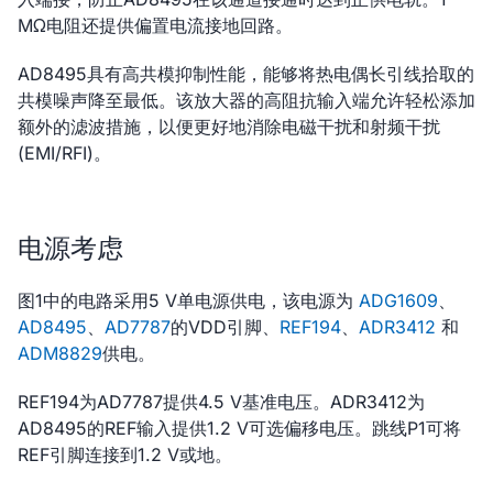
MΩ电阻还提供偏置电流接地回路。
AD8495具有高共模抑制性能，能够将热电偶长引线拾取的
共模噪声降至最低。该放大器的高阻抗输入端允许轻松添加
额外的滤波措施，以便更好地消除电磁干扰和射频干扰
(EMI/RFI)。
电源考虑
图1中的电路采用5 V单电源供电，该电源为
ADG1609
、
AD8495
、
AD7787
的VDD引脚、
REF194
、
ADR3412
和
ADM8829
供电。
REF194为AD7787提供4.5 V基准电压。ADR3412为
AD8495的REF输入提供1.2 V可选偏移电压。跳线P1可将
REF引脚连接到1.2 V或地。