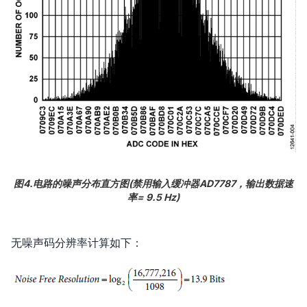
图4.电路的噪声分布直方图(禁用输入缓冲器AD7787，输出数据速
率= 9.5 Hz)
无噪声码分辨率计算如下：