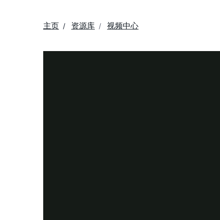
主页
资源库
视频中心