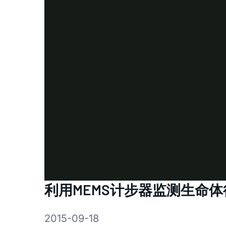
利用MEMS计步器监测生命体
2015-09-18