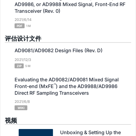
AD9986, or AD9988 Mixed Signal, Front-End RF
Transceiver (Rev. 0)
2021/6/14
PDF
1 M
评估设计文件
AD9081/AD9082 Design Files (Rev. D)
2021/12/3
ZIP
5 M
Evaluating the AD9082/AD9081 Mixed Signal
™
Front-end (MxFE
) and the AD9988/AD9986
Direct RF Sampling Transceivers
2021/6/8
WIKI
视频
Unboxing & Setting Up the