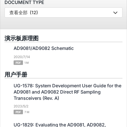
DOCUMENT TYPE
查看全部
(12)
演示板原理图
AD9081/AD9082 Schematic
2020/7/14
PDF
1 M
用户手册
UG-1578: System Development User Guide for the
AD9081 and AD9082 Direct RF Sampling
Transceivers (Rev. A)
2023/5/2
PDF
7 M
UG-1829: Evaluating the AD9081, AD9082,