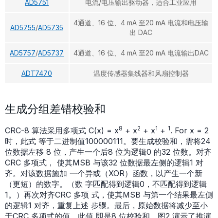
AD5751
电流/电压输出驱动器，适合工业应用
4通道、16 位、4 mA 至20 mA 电流和电压输
AD5755
/
AD5735
出 DAC
AD5757
/
AD5737
4通道、16 位、4 mA 至20 mA 电流输出DAC
ADT7470
温度传感器集线器和风扇控制器
生成分组差错校验和
8
2
1
1
CRC-8 算法采用多项式 C(x) = x
+ x
+ x
+
. For x = 2
时，此式 等于二进制值100000111。要生成校验和，需将24
位数据左移 8 位，产生一个后8 位为逻辑0 的32 位数。对齐
CRC 多项式， 使其MSB 与该32 位数据最左侧的逻辑1 对
齐。对该数据施加 一个异或（XOR）函数，以产生一个新
（更短）的数字。（数 字匹配得到逻辑0，不匹配得到逻辑
1。）再次对齐CRC 多项 式，使其MSB 与第一个结果最左侧
的逻辑1 对齐，重复上述 步骤。最后，原始数据将减少至小
于CRC 多项式的值。此值 即是8 位校验和。图2 演示了推演