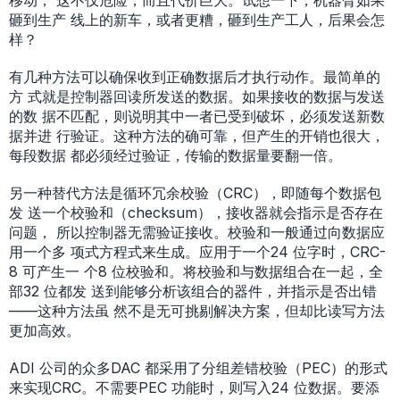
移动， 这不仅危险，而且代价巨大。试想一下，机器臂如果
砸到生产 线上的新车，或者更糟，砸到生产工人，后果会怎
样？
有几种方法可以确保收到正确数据后才执行动作。最简单的
方 式就是控制器回读所发送的数据。如果接收的数据与发送
的数 据不匹配，则说明其中一者已受到破坏，必须发送新数
据并进 行验证。这种方法的确可靠，但产生的开销也很大，
每段数据 都必须经过验证，传输的数据量要翻一倍。
另一种替代方法是循环冗余校验（CRC），即随每个数据包
发 送一个校验和（checksum），接收器就会指示是否存在
问题， 所以控制器无需验证接收。校验和一般通过向数据应
用一个多 项式方程式来生成。应用于一个24 位字时，CRC-
8 可产生一 个8 位校验和。将校验和与数据组合在一起，全
部32 位都发 送到能够分析该组合的器件，并指示是否出错
——这种方法虽 然不是无可挑剔解决方案，但却比读写方法
更加高效。
ADI 公司的众多DAC 都采用了分组差错校验（PEC）的形式
来实现CRC。不需要PEC 功能时，则写入24 位数据。要添